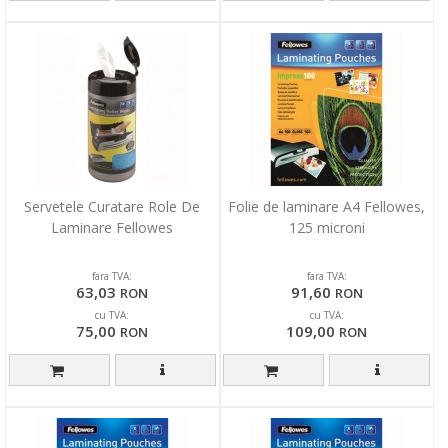
Servetele Curatare Role De
Folie de laminare A4 Fellowes,
Laminare Fellowes
125 microni
fara TVA:
fara TVA:
63,03
91,60
RON
RON
cu TVA:
cu TVA:
75,00
109,00
RON
RON