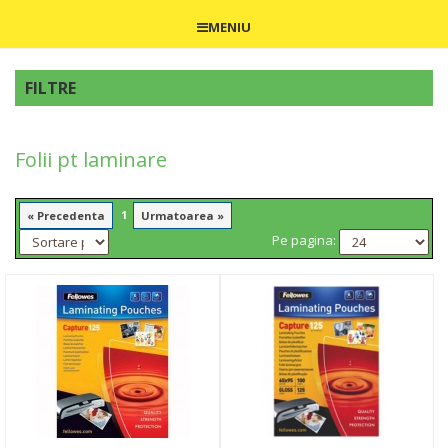
MENIU
FILTRE
Folii pt laminare
1
« Precedenta
Urmatoarea »
Pe pagina: