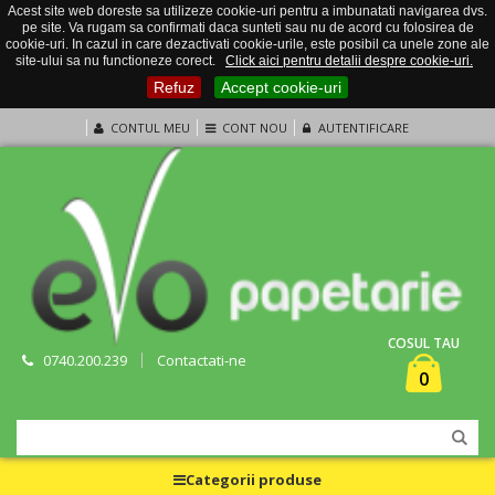
Acest site web doreste sa utilizeze cookie-uri pentru a imbunatati navigarea dvs.
pe site. Va rugam sa confirmati daca sunteti sau nu de acord cu folosirea de
cookie-uri. In cazul in care dezactivati cookie-urile, este posibil ca unele zone ale
site-ului sa nu functioneze corect.
Click aici pentru detalii despre cookie-uri.
Refuz
Accept cookie-uri
CONTUL MEU
CONT NOU
AUTENTIFICARE
COSUL TAU
0740.200.239
Contactati-ne
0
Categorii produse