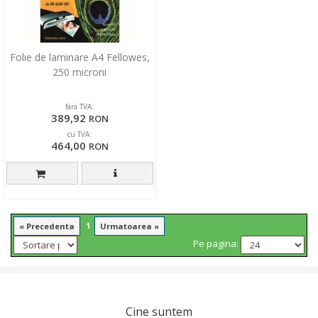
Folie de laminare A4 Fellowes,
250 microni
fara TVA:
389,92
RON
cu TVA:
464,00
RON
1
« Precedenta
Urmatoarea »
Pe pagina:
Cine suntem