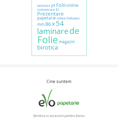
Folii
pt
online
laminare
si
comunicare
Prezentare
papetarie
online
Fellowes
54
x
86
mm
de
laminare
Folie
magazin
birotica
Cine suntem
Birotica si accesorii pentru birou