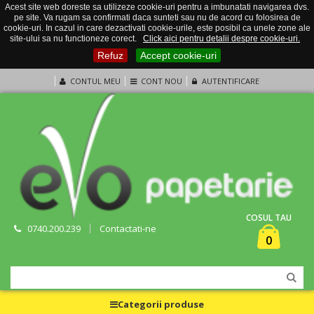
Acest site web doreste sa utilizeze cookie-uri pentru a imbunatati navigarea dvs.
pe site. Va rugam sa confirmati daca sunteti sau nu de acord cu folosirea de
cookie-uri. In cazul in care dezactivati cookie-urile, este posibil ca unele zone ale
site-ului sa nu functioneze corect.
Click aici pentru detalii despre cookie-uri.
Refuz
Accept cookie-uri
CONTUL MEU
CONT NOU
AUTENTIFICARE
COSUL TAU
0740.200.239
Contactati-ne
0
Categorii produse