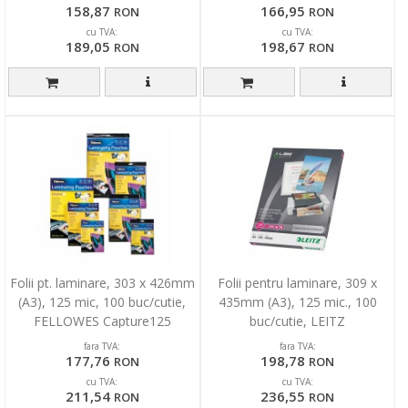
158,87
166,95
RON
RON
cu TVA:
cu TVA:
189,05
198,67
RON
RON
Folii pt. laminare, 303 x 426mm
Folii pentru laminare, 309 x
(A3), 125 mic, 100 buc/cutie,
435mm (A3), 125 mic., 100
FELLOWES Capture125
buc/cutie, LEITZ
fara TVA:
fara TVA:
177,76
198,78
RON
RON
cu TVA:
cu TVA:
211,54
236,55
RON
RON