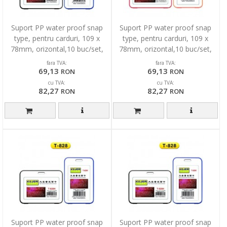
Suport PP water proof snap
Suport PP water proof snap
type, pentru carduri, 109 x
type, pentru carduri, 109 x
78mm, orizontal,10 buc/set,
78mm, orizontal,10 buc/set,
KEJEA -albastru
KEJEA -rosu
fara TVA:
fara TVA:
69,13
69,13
RON
RON
cu TVA:
cu TVA:
82,27
82,27
RON
RON
Suport PP water proof snap
Suport PP water proof snap