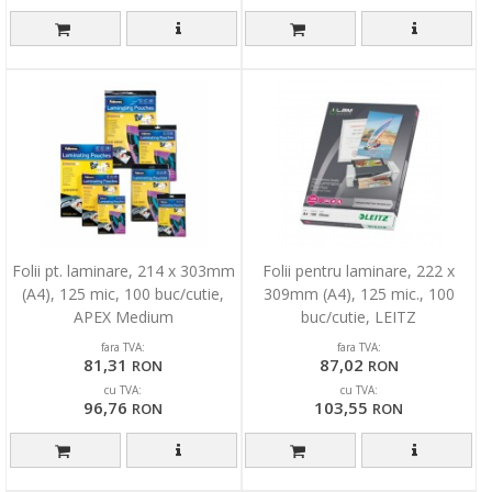
Folii pt. laminare, 214 x 303mm
Folii pentru laminare, 222 x
(A4), 125 mic, 100 buc/cutie,
309mm (A4), 125 mic., 100
APEX Medium
buc/cutie, LEITZ
fara TVA:
fara TVA:
81,31
87,02
RON
RON
cu TVA:
cu TVA:
96,76
103,55
RON
RON