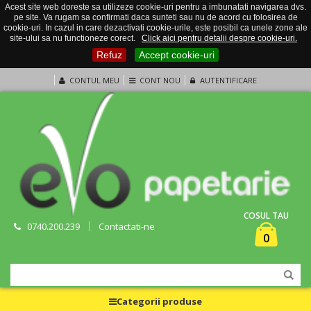
Acest site web doreste sa utilizeze cookie-uri pentru a imbunatati navigarea dvs.
pe site. Va rugam sa confirmati daca sunteti sau nu de acord cu folosirea de
cookie-uri. In cazul in care dezactivati cookie-urile, este posibil ca unele zone ale
site-ului sa nu functioneze corect.
Click aici pentru detalii despre cookie-uri.
Refuz
Accept cookie-uri
CONTUL MEU
CONT NOU
AUTENTIFICARE
COSUL TAU
0740.200.239
Contactati-ne
0
Categorii produse