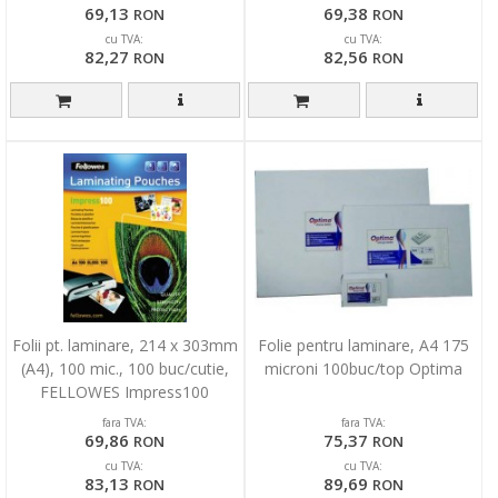
69,13
69,38
RON
RON
cu TVA:
cu TVA:
82,27
82,56
RON
RON
Folii pt. laminare, 214 x 303mm
Folie pentru laminare, A4 175
(A4), 100 mic., 100 buc/cutie,
microni 100buc/top Optima
FELLOWES Impress100
fara TVA:
fara TVA:
69,86
75,37
RON
RON
cu TVA:
cu TVA:
83,13
89,69
RON
RON