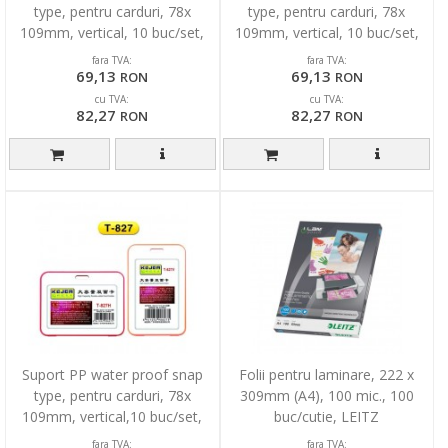
type, pentru carduri, 78x
type, pentru carduri, 78x
109mm, vertical, 10 buc/set,
109mm, vertical, 10 buc/set,
KEJEA -negru
KEJEA -albastru
fara TVA:
fara TVA:
69,13
69,13
RON
RON
cu TVA:
cu TVA:
82,27
82,27
RON
RON
Suport PP water proof snap
Folii pentru laminare, 222 x
type, pentru carduri, 78x
309mm (A4), 100 mic., 100
109mm, vertical,10 buc/set,
buc/cutie, LEITZ
KEJEA -rosu
fara TVA:
fara TVA: