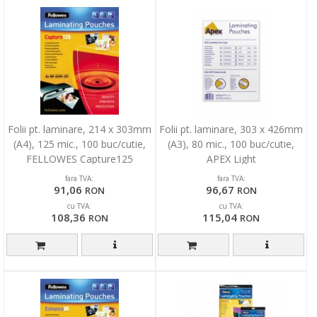
Folii pt. laminare, 214 x 303mm
Folii pt. laminare, 303 x 426mm
(A4), 125 mic., 100 buc/cutie,
(A3), 80 mic., 100 buc/cutie,
FELLOWES Capture125
APEX Light
fara TVA:
fara TVA:
91,06
96,67
RON
RON
cu TVA:
cu TVA:
108,36
115,04
RON
RON