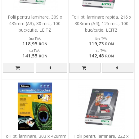
Folii pentru laminare, 309 x
Folii pt. laminare rapida, 216 x
435mm (A3), 80 mic., 100
303mm (A4), 125 mic., 100
buc/cutie, LEITZ
buc/cutie, LEITZ
fara TVA:
fara TVA:
118,95
119,73
RON
RON
cu TVA:
cu TVA:
141,55
142,48
RON
RON
Folii pt. laminare, 303 x 426mm
Folii pentru laminare, 222 x