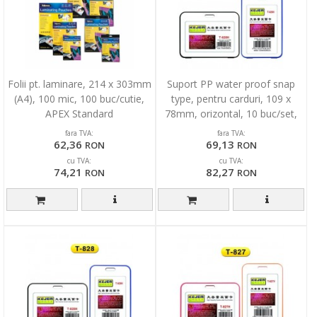
Folii pt. laminare, 214 x 303mm
Suport PP water proof snap
(A4), 100 mic, 100 buc/cutie,
type, pentru carduri, 109 x
APEX Standard
78mm, orizontal, 10 buc/set,
KEJEA -negru
fara TVA:
fara TVA:
62,36
69,13
RON
RON
cu TVA:
cu TVA:
74,21
82,27
RON
RON