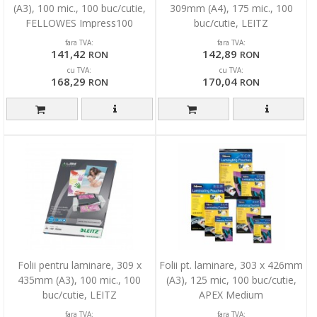
(A3), 100 mic., 100 buc/cutie,
309mm (A4), 175 mic., 100
FELLOWES Impress100
buc/cutie, LEITZ
fara TVA:
fara TVA:
141,42
142,89
RON
RON
cu TVA:
cu TVA:
168,29
170,04
RON
RON
Folii pentru laminare, 309 x
Folii pt. laminare, 303 x 426mm
435mm (A3), 100 mic., 100
(A3), 125 mic, 100 buc/cutie,
buc/cutie, LEITZ
APEX Medium
fara TVA:
fara TVA: