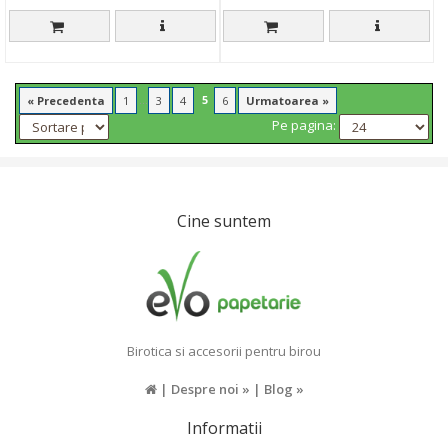
...
5
« Precedenta
1
3
4
6
Urmatoarea »
Pe pagina:
Cine suntem
Birotica si accesorii pentru birou
|
Despre noi »
|
Blog »
Informatii