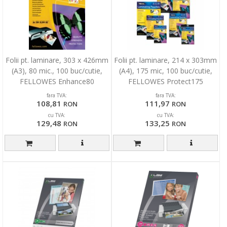
Folii pt. laminare, 303 x 426mm
Folii pt. laminare, 214 x 303mm
(A3), 80 mic., 100 buc/cutie,
(A4), 175 mic, 100 buc/cutie,
FELLOWES Enhance80
FELLOWES Protect175
fara TVA:
fara TVA:
108,81
111,97
RON
RON
cu TVA:
cu TVA:
129,48
133,25
RON
RON