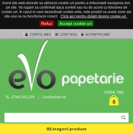
Acest site web doreste sa utilizeze cookie-uri pentru a imbunatati navigarea dvs.
pe site. Va rugam sa confirmati daca sunteti sau nu de acord cu folosirea de
cookie-uri. In cazul in care dezactivati cookie-urile, este posibil ca unele zone ale
site-ului sa nu functioneze corect.
Click aici pentru detalii despre cookie-uri.
Refuz
Accept cookie-uri
CONTUL MEU
CONT NOU
AUTENTIFICARE
COSUL TAU
0740.200.239
Contactati-ne
0
Categorii produse