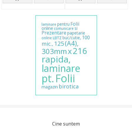
Folii
pentru
laminare
online
si
comunicare
Prezentare
papetarie
100
buc/cutie,
online
LEITZ
(A4),
125
mic.,
216
x
303mm
rapida,
laminare
Folii
pt.
birotica
magazin
Cine suntem