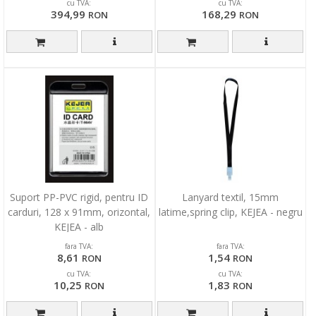
cu TVA:
cu TVA:
394,99
168,29
RON
RON
Suport PP-PVC rigid, pentru ID
Lanyard textil, 15mm
carduri, 128 x 91mm, orizontal,
latime,spring clip, KEJEA - negru
KEJEA - alb
fara TVA:
fara TVA:
8,61
1,54
RON
RON
cu TVA:
cu TVA:
10,25
1,83
RON
RON