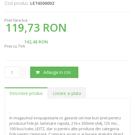
Cod produs:
LE74300002
Pret fara tva
119,73 RON
142,48 RON
Pret cu TVA
Adauga in cos
Descriere produs
Livrare si plata
-
In magazinul evopapetarie.ro gasesti cel mai bun pret pentru
produsul Folii pt. laminare rapida, 216 x 303mm (A4), 125 mic.,
100 buc/cutie, LEITZ, dar si pentru alte produse din categoria
Folii pentru laminare. Cumpara acum si ai livrare gratuita direct