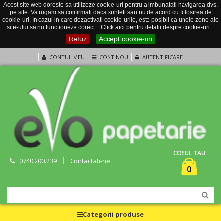
Acest site web doreste sa utilizeze cookie-uri pentru a imbunatati navigarea dvs.
pe site. Va rugam sa confirmati daca sunteti sau nu de acord cu folosirea de
cookie-uri. In cazul in care dezactivati cookie-urile, este posibil ca unele zone ale
site-ului sa nu functioneze corect.
Click aici pentru detalii despre cookie-uri.
Refuz
Accept cookie-uri
CONTUL MEU
CONT NOU
AUTENTIFICARE
COSUL TAU
0740.200.239
Contactati-ne
0
Categorii produse