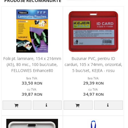
PRODUSE RECOMANDATE
Folii pt. laminare, 154 x 216mm
Buzunar PVC, pentru ID
(A5), 80 mic., 100 buc/cutie,
carduri, 105 x 74mm, orizontal,
FELLOWES Enhance80
5 buc/set, KEJEA - rosu
fara TVA:
fara TVA:
33,50
29,39
RON
RON
cu TVA:
cu TVA:
39,87
34,97
RON
RON