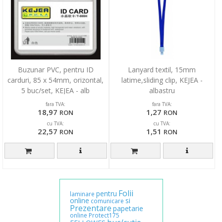
Buzunar PVC, pentru ID
Lanyard textil, 15mm
carduri, 85 x 54mm, orizontal,
latime,sliding clip, KEJEA -
5 buc/set, KEJEA - alb
albastru
fara TVA:
fara TVA:
18,97
1,27
RON
RON
cu TVA:
cu TVA:
22,57
1,51
RON
RON
Folii
pentru
laminare
online
si
comunicare
Prezentare
papetarie
online
Protect175