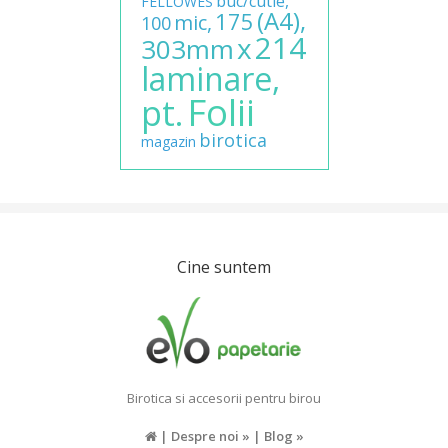
buc/cutie,
FELLOWES
(A4),
175
mic,
100
214
x
303mm
laminare,
Folii
pt.
birotica
magazin
Cine suntem
Birotica si accesorii pentru birou
|
Despre noi »
|
Blog »