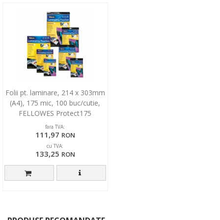
Folii pt. laminare, 214 x 303mm
(A4), 175 mic, 100 buc/cutie,
FELLOWES Protect175
fara TVA:
111,97
RON
cu TVA:
133,25
RON