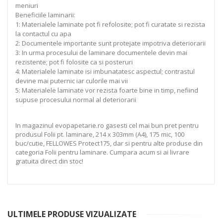
meniuri
Beneficiile laminarii:
1: Materialele laminate pot fi refolosite; pot fi curatate si rezista
la contactul cu apa
2: Documentele importante sunt protejate impotriva deteriorarii
3: In urma procesului de laminare documentele devin mai
rezistente; pot fi folosite ca si posteruri
4: Materialele laminate isi imbunatatesc aspectul; contrastul
devine mai puternic iar culorile mai vii
5: Materialele laminate vor rezista foarte bine in timp, nefiind
supuse procesului normal al deteriorarii
In magazinul evopapetarie.ro gasesti cel mai bun pret pentru
produsul Folii pt. laminare, 214 x 303mm (A4), 175 mic, 100
buc/cutie, FELLOWES Protect175, dar si pentru alte produse din
categoria Folii pentru laminare. Cumpara acum si ai livrare
gratuita direct din stoc!
ULTIMELE PRODUSE VIZUALIZATE