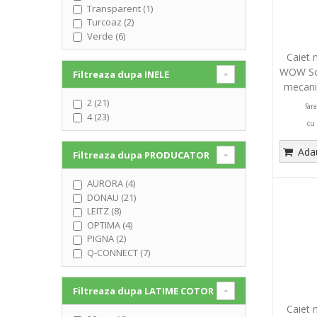
Transparent (1)
Turcoaz (2)
Verde (6)
Caiet 
WOW Sof
Filtreaza dupa
INELE
mecani
2 (21)
far
4 (23)
cu
Adau
Filtreaza dupa
PRODUCATOR
AURORA (4)
DONAU (21)
LEITZ (8)
OPTIMA (4)
PIGNA (2)
Q-CONNECT (7)
Filtreaza dupa
LATIME COTOR
Caiet 