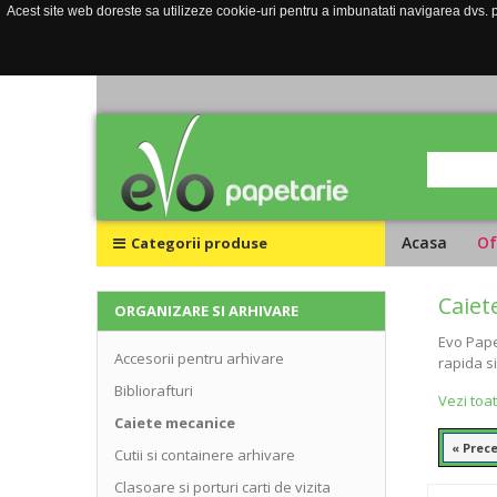
Acest site web doreste sa utilizeze cookie-uri pentru a imbunatati navigarea dvs. pe
Acasa
Of
Categorii produse
Caiet
ORGANIZARE SI ARHIVARE
Evo Pape
Accesorii pentru arhivare
rapida s
Bibliorafturi
Vezi toa
Caiete mecanice
« Prec
Cutii si containere arhivare
Clasoare si porturi carti de vizita