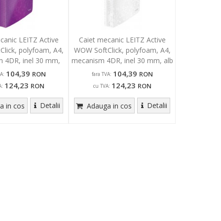
canic LEITZ Active
Caiet mecanic LEITZ Active
lick, polyfoam, A4,
WOW SoftClick, polyfoam, A4,
 4DR, inel 30 mm,
mecanism 4DR, inel 30 mm, alb
mov
104,39
104,39
RON
RON
A:
fara TVA:
124,23
124,23
RON
RON
A:
cu TVA:
Detalii
Detalii
 in cos
Adauga in cos