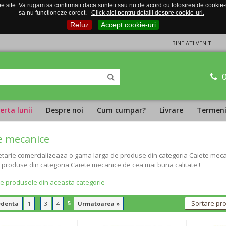
 site. Va rugam sa confirmati daca sunteti sau nu de acord cu folosirea de cookie-uri
sa nu functioneze corect.
Click aici pentru detalii despre cookie-uri.
Refuz
Accept cookie-uri
BINE ATI VENIT!
erta lunii
Despre noi
Cum cumpar?
Livrare
Termeni 
e mecanice
tarie comercializeaza o gama larga de produse din categoria Caiete mecani
i produse din categoria Caiete mecanice de cea mai buna calitate !
te produsele din aceasta categorie
...
5
edenta
1
3
4
Urmatoarea »