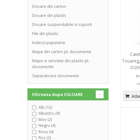
Dosare din carton
Dosare din plastic
Dosare suspendabile si suporti
File din plastic
Indecsi papetarie
Mape din carton pt. documente
Caie
Touareg, 
Mape si serviete din plastic pt.
documente
D20
Separatoare documente
fa
c
Filtreaza dupa
CULOARE
Adau
Alb (12)
Albastru (9)
Mov (2)
Negru (4)
Rosu (6)
Roz (2)