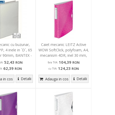
ecanic cu buzunar,
Caiet mecanic LEITZ Active
PP, 4 inele in `D`, 65
WOW SoftClick, polyfoam, A4,
r 90mm, BANTEX -
mecanism 4DR, inel 30 mm,
alb
roz
52,43
104,39
RON
RON
VA:
fara TVA:
62,39
124,23
RON
RON
VA:
cu TVA:
Detalii
Detalii
 in cos
Adauga in cos