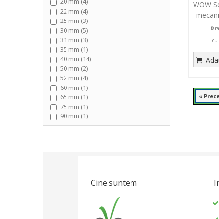
20 mm (4)
WOW Sof
22 mm (4)
mecani
25 mm (3)
far
30 mm (5)
31 mm (3)
cu
35 mm (1)
40 mm (14)
Adau
50 mm (2)
52 mm (4)
60 mm (1)
« Prec
65 mm (1)
75 mm (1)
90 mm (1)
Cine suntem
I