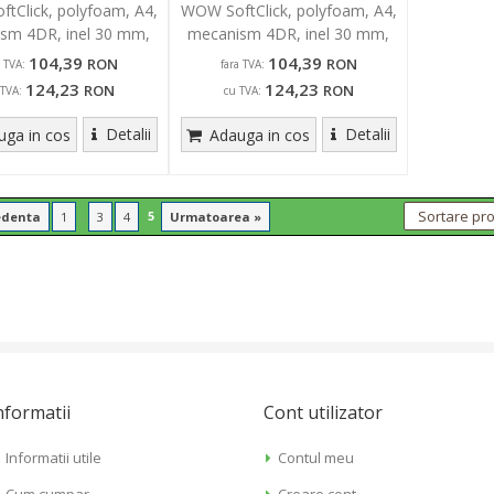
tClick, polyfoam, A4,
WOW SoftClick, polyfoam, A4,
sm 4DR, inel 30 mm,
mecanism 4DR, inel 30 mm,
negru
verde
104,39
104,39
RON
RON
a TVA:
fara TVA:
124,23
124,23
RON
RON
 TVA:
cu TVA:
Detalii
Detalii
ga in cos
Adauga in cos
...
5
edenta
1
3
4
Urmatoarea »
nformatii
Cont utilizator
Informatii utile
Contul meu