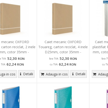
t mecanic OXFORD
Caiet mecanic OXFORD
Caiet m
carton reciclat, 2 inele
Touareg, carton reciclat, 4 inele
plastifiat 
mm, cotor 35mm -
D25mm, cotor 35mm -
mm, coto
kraft/alb
kraft/alb
52,30
52,30
RON
RON
ra TVA:
fara TVA:
fara T
62,24
62,24
RON
RON
u TVA:
cu TVA:
cu T
Detalii
Detalii
ga in cos
Adauga in cos
Adauga