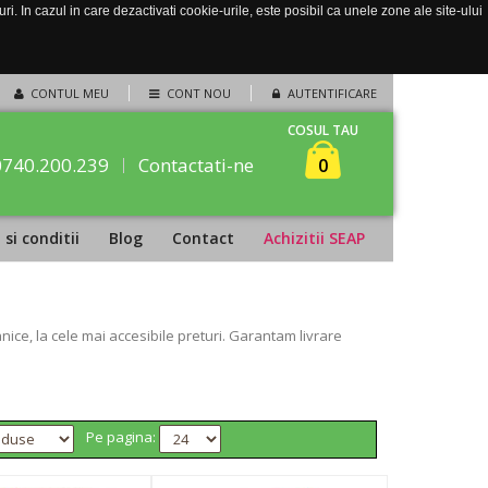
. In cazul in care dezactivati cookie-urile, este posibil ca unele zone ale site-ului
CONTUL MEU
CONT NOU
AUTENTIFICARE
COSUL TAU
0740.200.239
Contactati-ne
0
si conditii
Blog
Contact
Achizitii SEAP
ce, la cele mai accesibile preturi. Garantam livrare
Pe pagina: