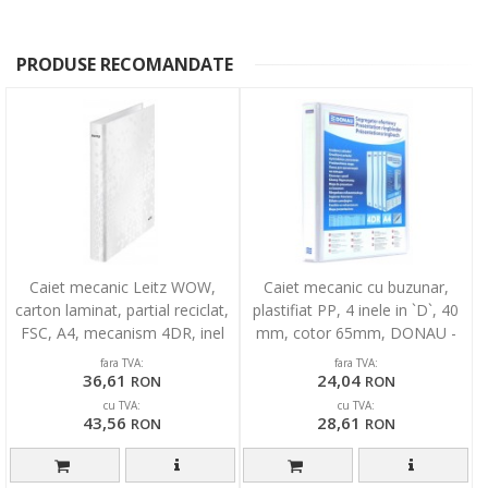
PRODUSE RECOMANDATE
Caiet mecanic Leitz WOW,
Caiet mecanic cu buzunar,
carton laminat, partial reciclat,
plastifiat PP, 4 inele in `D`, 40
FSC, A4, mecanism 4DR, inel
mm, cotor 65mm, DONAU -
25 mm, alb
alb
fara TVA:
fara TVA:
36,61
24,04
RON
RON
cu TVA:
cu TVA:
43,56
28,61
RON
RON