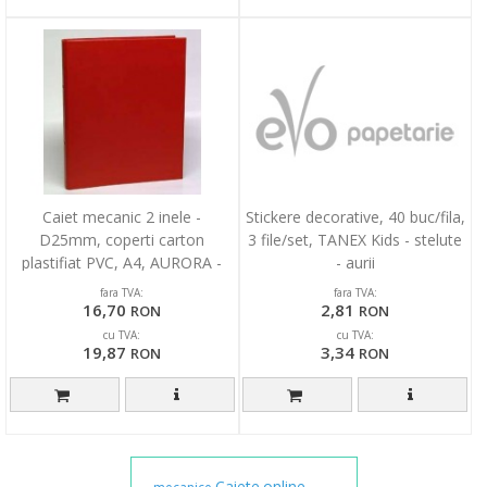
Caiet mecanic 2 inele -
Stickere decorative, 40 buc/fila,
D25mm, coperti carton
3 file/set, TANEX Kids - stelute
plastifiat PVC, A4, AURORA -
- aurii
rosu
fara TVA:
fara TVA:
16,70
2,81
RON
RON
cu TVA:
cu TVA:
19,87
3,34
RON
RON
Caiete
online