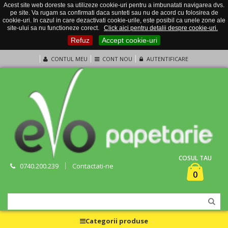
Acest site web doreste sa utilizeze cookie-uri pentru a imbunatati navigarea dvs.
pe site. Va rugam sa confirmati daca sunteti sau nu de acord cu folosirea de
cookie-uri. In cazul in care dezactivati cookie-urile, este posibil ca unele zone ale
site-ului sa nu functioneze corect.
Click aici pentru detalii despre cookie-uri.
Refuz
Accept cookie-uri
CONTUL MEU
CONT NOU
AUTENTIFICARE
COSUL TAU
0740.200.239
Contactati-ne
0
Categorii produse