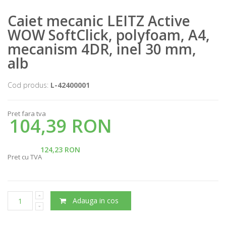
Caiet mecanic LEITZ Active
WOW SoftClick, polyfoam, A4,
mecanism 4DR, inel 30 mm,
alb
Cod produs:
L-42400001
Pret fara tva
104,39 RON
124,23 RON
Pret cu TVA
Adauga in cos