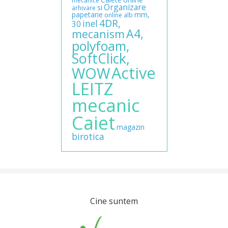
mecanice
Organizare
si
arhivare
papetarie
mm,
online
alb
4DR,
inel
30
A4,
mecanism
polyfoam,
SoftClick,
Active
WOW
LEITZ
mecanic
Caiet
magazin
birotica
Cine suntem