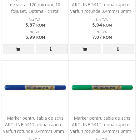
de vizita, 120 microni, 10
ARTLINE 541T, doua capete -
folii/set, Optima - cristal
varfuri rotunde 0.4mm/1.0mm -
negru
fara TVA:
fara TVA:
5,87
5,94
RON
RON
cu TVA:
cu TVA:
6,99
7,07
RON
RON
Marker pentru tabla de scris
Marker pentru tabla de scris
ARTLINE 541T, doua capete -
ARTLINE 541T, doua capete -
varfuri rotunde 0.4mm/1.0mm -
varfuri rotunde 0.4mm/1.0mm -
albastru
verde
fara TVA:
fara TVA: