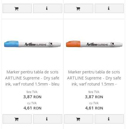
Marker pentru tabla de scris
Marker pentru tabla de scris
ARTLINE Supreme - Dry safe
ARTLINE Supreme - Dry safe
ink, varf rotund 1.5mm - bleu
ink, varf rotund 1.5mm -
portocaliu
fara TVA:
fara TVA:
3,87
3,87
RON
RON
cu TVA:
cu TVA:
4,61
4,61
RON
RON