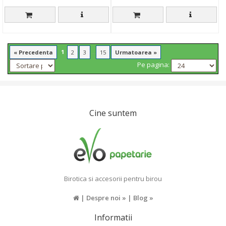
1
...
« Precedenta
2
3
15
Urmatoarea »
Pe pagina:
Cine suntem
Birotica si accesorii pentru birou
|
Despre noi »
|
Blog »
Informatii