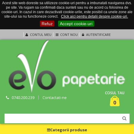
Acest site web doreste sa utilizeze cookie-uri pentru a imbunatati navigarea dvs.
pe site. Va rugam sa confirmati daca sunteti sau nu de acord cu folosirea de
cookie-uri. In cazul in care dezactivati cookie-urile, este posibil ca unele zone ale
site-ului sa nu functioneze corect.
Click aici pentru detalii despre cookie-uri.
Refuz
Accept cookie-uri
CONTUL MEU
CONT NOU
AUTENTIFICARE
COSUL TAU
0740.200.239
Contactati-ne
0
Categorii produse