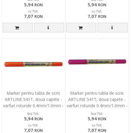
5,94
5,94
RON
RON
cu TVA:
cu TVA:
7,07
7,07
RON
RON
Marker pentru tabla de scris
Marker pentru tabla de scris
ARTLINE 541T, doua capete -
ARTLINE 541T, doua capete -
varfuri rotunde 0.4mm/1.0mm -
varfuri rotunde 0.4mm/1.0mm -
portocaliu
roz
fara TVA:
fara TVA:
5,94
5,94
RON
RON
cu TVA:
cu TVA:
7,07
7,07
RON
RON