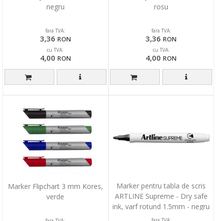
negru
rosu
fara TVA:
fara TVA:
3,36
3,36
RON
RON
cu TVA:
cu TVA:
4,00
4,00
RON
RON
Marker pentru tabla de scris
Marker Flipchart 3 mm Kores,
ARTLINE Supreme - Dry safe
verde
ink, varf rotund 1.5mm - negru
fara TVA:
fara TVA: