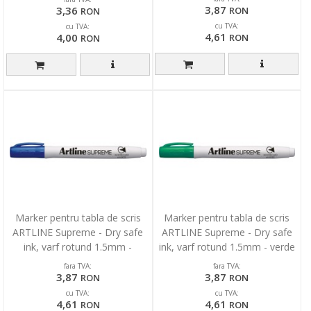
3,87
3,36
RON
RON
cu TVA:
cu TVA:
4,61
4,00
RON
RON
Marker pentru tabla de scris
Marker pentru tabla de scris
ARTLINE Supreme - Dry safe
ARTLINE Supreme - Dry safe
ink, varf rotund 1.5mm -
ink, varf rotund 1.5mm - verde
albastru
fara TVA:
fara TVA:
3,87
3,87
RON
RON
cu TVA:
cu TVA:
4,61
4,61
RON
RON