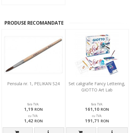
PRODUSE RECOMANDATE
Pensula nr. 1, PELIKAN S24
Set caligrafie Fancy Lettering,
GIOTTO Art Lab
fara TVA:
fara TVA:
1,19
161,10
RON
RON
cu TVA:
cu TVA:
1,42
191,71
RON
RON