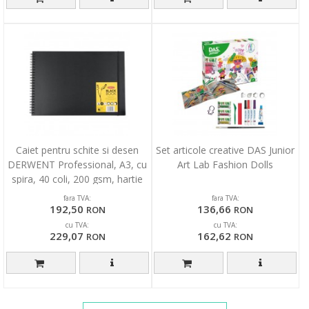
Caiet pentru schite si desen
Set articole creative DAS Junior
DERWENT Professional, A3, cu
Art Lab Fashion Dolls
spira, 40 coli, 200 gsm, hartie
neagra, ne
fara TVA:
fara TVA:
192,50
136,66
RON
RON
cu TVA:
cu TVA:
229,07
162,62
RON
RON