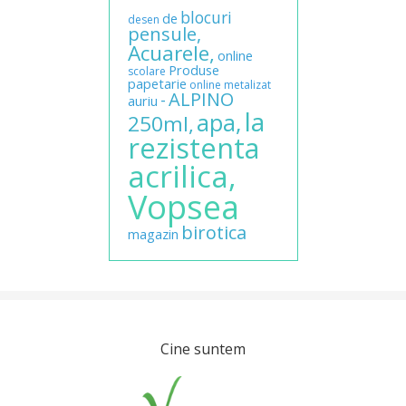
blocuri
de
desen
pensule,
Acuarele,
online
Produse
scolare
papetarie
online
metalizat
ALPINO
-
auriu
la
apa,
250ml,
rezistenta
acrilica,
Vopsea
birotica
magazin
Cine suntem