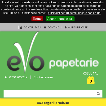
Acest site web doreste sa utilizeze cookie-uri pentru a imbunatati navigarea dvs.
pe site. Va rugam sa confirmati daca sunteti sau nu de acord cu folosirea de
cookie-uri. In cazul in care dezactivati cookie-urile, este posibil ca unele zone ale
site-ului sa nu functioneze corect.
Click aici pentru detalii despre cookie-uri.
Refuz
Accept cookie-uri
CONTUL MEU
CONT NOU
AUTENTIFICARE
COSUL TAU
0740.200.239
Contactati-ne
0
Categorii produse