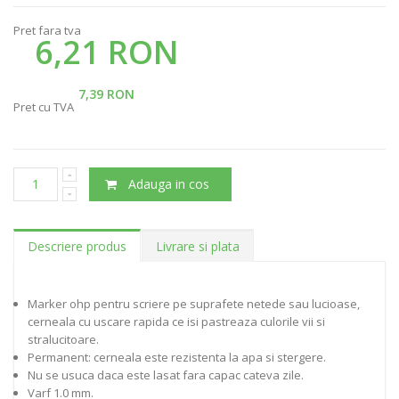
Pret fara tva
6,21 RON
7,39 RON
Pret cu TVA
Adauga in cos
Descriere produs
Livrare si plata
Marker ohp pentru scriere pe suprafete netede sau lucioase,
cerneala cu uscare rapida ce isi pastreaza culorile vii si
stralucitoare.
Permanent: cerneala este rezistenta la apa si stergere.
Nu se usuca daca este lasat fara capac cateva zile.
Varf 1.0 mm.