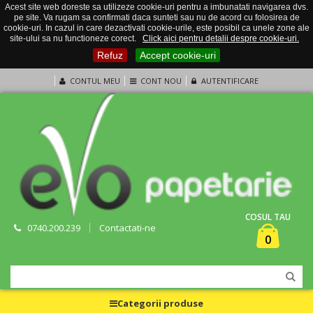
Acest site web doreste sa utilizeze cookie-uri pentru a imbunatati navigarea dvs.
pe site. Va rugam sa confirmati daca sunteti sau nu de acord cu folosirea de
cookie-uri. In cazul in care dezactivati cookie-urile, este posibil ca unele zone ale
site-ului sa nu functioneze corect.
Click aici pentru detalii despre cookie-uri.
Refuz
Accept cookie-uri
CONTUL MEU
CONT NOU
AUTENTIFICARE
COSUL TAU
0740.200.239
Contactati-ne
0
Categorii produse