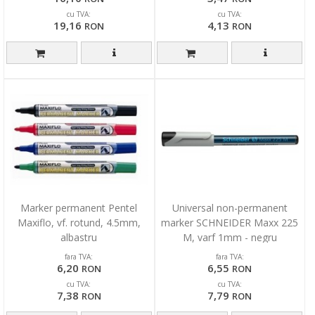
cu TVA:
cu TVA:
19,16
4,13
RON
RON
Marker permanent Pentel
Universal non-permanent
Maxiflo, vf. rotund, 4.5mm,
marker SCHNEIDER Maxx 225
albastru
M, varf 1mm - negru
fara TVA:
fara TVA:
6,20
6,55
RON
RON
cu TVA:
cu TVA:
7,38
7,79
RON
RON