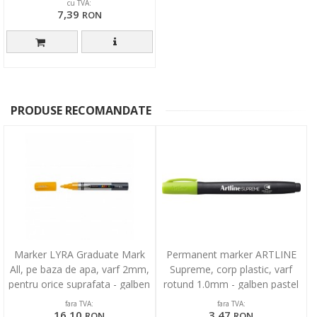
cu TVA:
7,39
RON
PRODUSE RECOMANDATE
Marker LYRA Graduate Mark
Permanent marker ARTLINE
All, pe baza de apa, varf 2mm,
Supreme, corp plastic, varf
pentru orice suprafata - galben
rotund 1.0mm - galben pastel
fara TVA:
fara TVA:
16,10
3,47
RON
RON