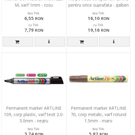
M, varf 1mm - rosu
pentru orice suprafata - galben
fara TVA:
fara TVA:
6,55
16,10
RON
RON
cu TVA:
cu TVA:
7,79
19,16
RON
RON
Permanent marker ARTLINE
Permanent marker ARTLINE
109, corp plastic, varf tesit 2.0-
70, corp metalic, varf rotund
5.0mm - negru
1.5mm - maro
fara TVA:
fara TVA:
3,74
5,82
RON
RON