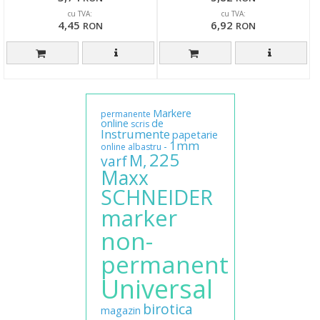
cu TVA:
cu TVA:
4,45
6,92
RON
RON
Markere
permanente
online
de
scris
Instrumente
papetarie
1mm
-
online
albastru
225
M,
varf
Maxx
SCHNEIDER
marker
non-
permanent
Universal
birotica
magazin