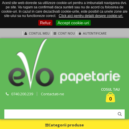
Acest site web doreste sa utilizeze cookie-uri pentru a imbunatati navigarea dvs.
pe site. Va rugam sa confirmati daca sunteti sau nu de acord cu folosirea de
cookie-uri. In cazul in care dezactivati cookie-urile, este posibil ca unele zone ale
site-ului sa nu functioneze corect.
Click aici pentru detalii despre cookie-uri.
Refuz
Accept cookie-uri
CONTUL MEU
CONT NOU
AUTENTIFICARE
COSUL TAU
0740.200.239
Contactati-ne
0
Categorii produse