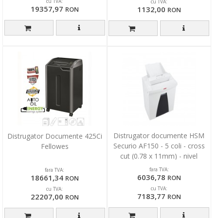
cu TVA:
cu TVA:
19357,97
1132,00
RON
RON
Distrugator documente HSM
Distrugator Documente 425Ci
Securio AF150 - 5 coli - cross
Fellowes
cut (0.78 x 11mm) - nivel
securitate 5
fara TVA:
fara TVA:
6036,78
18661,34
RON
RON
cu TVA:
cu TVA:
7183,77
22207,00
RON
RON