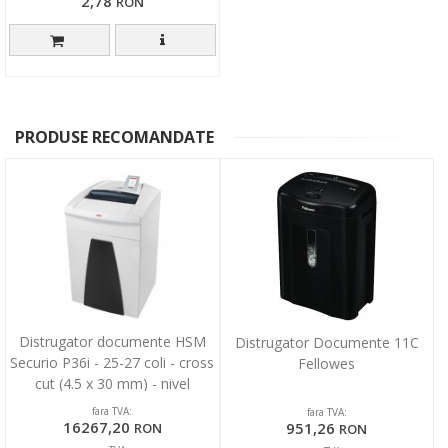
2,78
RON
PRODUSE RECOMANDATE
Distrugator documente HSM
Distrugator Documente 11C
Securio P36i - 25-27 coli - cross
Fellowes
cut (4.5 x 30 mm) - nivel
securitate 3
fara TVA:
fara TVA:
16267,20
951,26
RON
RON