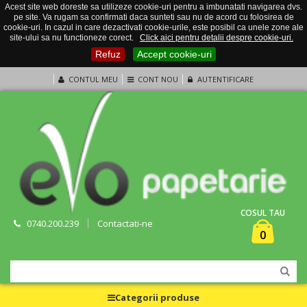
Acest site web doreste sa utilizeze cookie-uri pentru a imbunatati navigarea dvs.
pe site. Va rugam sa confirmati daca sunteti sau nu de acord cu folosirea de
cookie-uri. In cazul in care dezactivati cookie-urile, este posibil ca unele zone ale
site-ului sa nu functioneze corect.
Click aici pentru detalii despre cookie-uri.
Refuz
Accept cookie-uri
CONTUL MEU
CONT NOU
AUTENTIFICARE
COSUL TAU
0740.200.239
Contactati-ne
0
Categorii produse