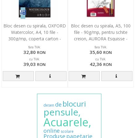
Bloc desen cu spirala, OXFORD
Bloc desen cu spirala, A5, 100
Watercolor, A4, 10 file -
file - 90g/mp, pentru schite
300g/mp, coperta carton -
creion, AURORA Esquisse -
design
hartie alba
fara TVA:
fara TVA:
32,80
35,60
RON
RON
cu TVA:
cu TVA:
39,03
42,36
RON
RON
blocuri
de
desen
pensule,
Acuarele,
online
scolare
Produse
papetarie