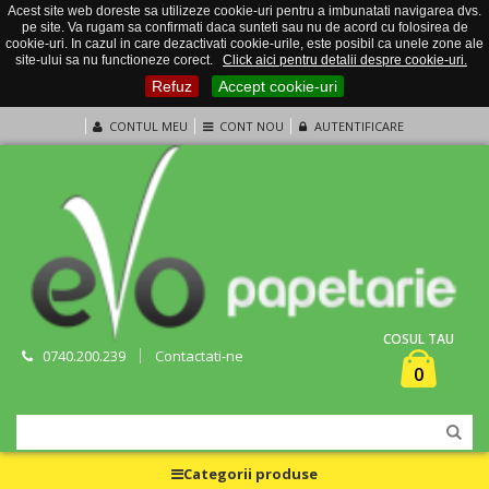
Acest site web doreste sa utilizeze cookie-uri pentru a imbunatati navigarea dvs.
pe site. Va rugam sa confirmati daca sunteti sau nu de acord cu folosirea de
cookie-uri. In cazul in care dezactivati cookie-urile, este posibil ca unele zone ale
site-ului sa nu functioneze corect.
Click aici pentru detalii despre cookie-uri.
Refuz
Accept cookie-uri
CONTUL MEU
CONT NOU
AUTENTIFICARE
COSUL TAU
0740.200.239
Contactati-ne
0
Categorii produse