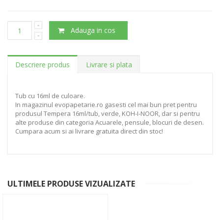
Adauga in cos
Descriere produs
Livrare si plata
Tub cu 16ml de culoare.
In magazinul evopapetarie.ro gasesti cel mai bun pret pentru
produsul Tempera 16ml/tub, verde, KOH-I-NOOR, dar si pentru
alte produse din categoria Acuarele, pensule, blocuri de desen.
Cumpara acum si ai livrare gratuita direct din stoc!
ULTIMELE PRODUSE VIZUALIZATE