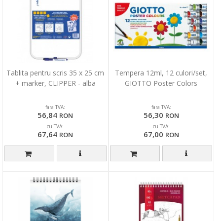
Tablita pentru scris 35 x 25 cm
Tempera 12ml, 12 culori/set,
+ marker, CLIPPER - alba
GIOTTO Poster Colors
fara TVA:
fara TVA:
56,84
56,30
RON
RON
cu TVA:
cu TVA:
67,64
67,00
RON
RON