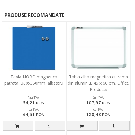
PRODUSE RECOMANDATE
Tabla NOBO magnetica
Tabla alba magnetica cu rama
patrata, 360x360mm, albastru
din aluminiu, 45 x 60 cm, Office
Products
fara TVA:
fara TVA:
54,21
107,97
RON
RON
cu TVA:
cu TVA:
64,51
128,48
RON
RON