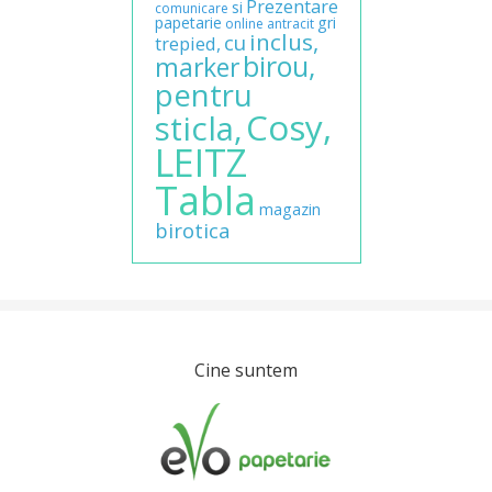
Prezentare
si
comunicare
papetarie
gri
online
antracit
inclus,
cu
trepied,
birou,
marker
pentru
Cosy,
sticla,
LEITZ
Tabla
magazin
birotica
Cine suntem