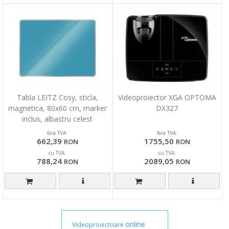
Tabla LEITZ Cosy, sticla,
Videoproiector XGA OPTOMA
magnetica, 80x60 cm, marker
DX327
inclus, albastru celest
fara TVA:
fara TVA:
662,39
1755,50
RON
RON
cu TVA:
cu TVA:
788,24
2089,05
RON
RON
online
Videoproiectoare