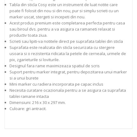
Tabla din sticla Cosy este un instrument de luat notite care
poate fi folosit din nou si din nou, pur si simplu scrieti cu un
marker uscat, stergeti si incepeti din nou.
Acest produs premium este completarea perfecta pentru casa
sau biroul dvs. pentru a va asigura ca ramaneti relaxat si
productiv toata ziua.
Scrieti sau lipiti-va notitele direct pe suprafata tablei din sticla
Suprafata este realizata din sticla securizata cu stergere
usoara si o rezistenta ridicata la petele de cerneala, urmele de
pix, zgarieturile si loviturile.
Designul fara rame maximizeaza spatiul de scris
Suport pentru marker integrat, pentru depozitarea unui marker
si a unui burete
Mini marker cu radiera incorporata pe capac inclus
Necesita curatare ocazionala pentru a se asigura ca suprafata
tablei ramane intacta
Dimensiuni: 216 x 30 x 297 mm.
Culoare: gri antracit.