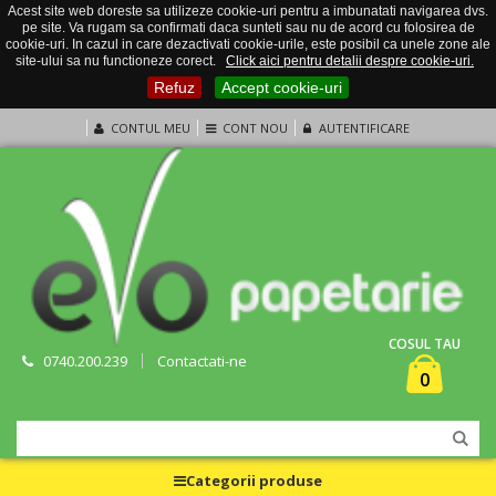
Acest site web doreste sa utilizeze cookie-uri pentru a imbunatati navigarea dvs.
pe site. Va rugam sa confirmati daca sunteti sau nu de acord cu folosirea de
cookie-uri. In cazul in care dezactivati cookie-urile, este posibil ca unele zone ale
site-ului sa nu functioneze corect.
Click aici pentru detalii despre cookie-uri.
Refuz
Accept cookie-uri
CONTUL MEU
CONT NOU
AUTENTIFICARE
COSUL TAU
0740.200.239
Contactati-ne
0
Categorii produse