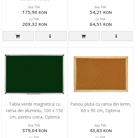
fara TVA:
fara TVA:
175,90
54,21
RON
RON
cu TVA:
cu TVA:
209,32
64,51
RON
RON
Tabla verde magnetica cu
Panou pluta cu rama din lemn,
rama din aluminiu, 100 x 150
60 x 90 cm, Optima
cm, pentru creta, Optima
fara TVA:
fara TVA:
379,04
43,63
RON
RON
cu TVA:
cu TVA: