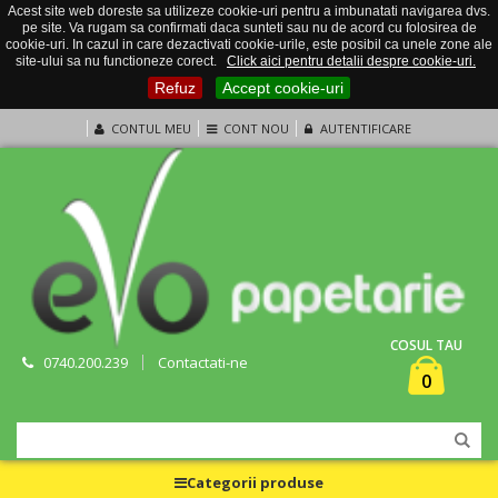
Acest site web doreste sa utilizeze cookie-uri pentru a imbunatati navigarea dvs.
pe site. Va rugam sa confirmati daca sunteti sau nu de acord cu folosirea de
cookie-uri. In cazul in care dezactivati cookie-urile, este posibil ca unele zone ale
site-ului sa nu functioneze corect.
Click aici pentru detalii despre cookie-uri.
Refuz
Accept cookie-uri
CONTUL MEU
CONT NOU
AUTENTIFICARE
COSUL TAU
0740.200.239
Contactati-ne
0
Categorii produse