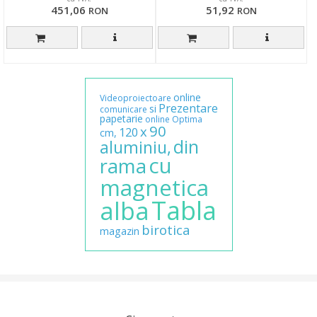
451,06
51,92
RON
RON
online
Videoproiectoare
Prezentare
si
comunicare
papetarie
online
Optima
90
x
120
cm,
din
aluminiu,
cu
rama
magnetica
Tabla
alba
birotica
magazin