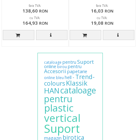
fara TVA:
fara TVA:
138,60
16,03
RON
RON
cu TVA:
cu TVA:
164,93
19,08
RON
RON
Suport
pentru
cataloage
online
pentru
birou
Accesorii
papetarie
Trend-
-
hell
online
bleu
Klassik
colours
cataloage
HAN
pentru
plastic
vertical
Suport
birotica
magazin