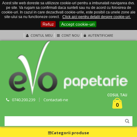
Acest site web doreste sa utilizeze cookie-uri pentru a imbunatati navigarea dvs.
pe site. Va rugam sa confirmati daca sunteti sau nu de acord cu folosirea de
cookie-uri. In cazul in care dezactivati cookie-urile, este posibil ca unele zone ale
site-ului sa nu functioneze corect.
Click aici pentru detalii despre cookie-uri.
Refuz
Accept cookie-uri
CONTUL MEU
CONT NOU
AUTENTIFICARE
COSUL TAU
0740.200.239
Contactati-ne
0
Categorii produse