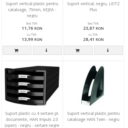
Suport vertical plastic pentru
Suport vertical, negru, LEITZ
cataloage, 75mm, KEJEA -
Plus
negru
fara TVA:
fara TVA:
11,76
23,87
RON
RON
cu TVA:
cu TVA:
13,99
28,41
RON
RON
Suport plastic cu 4 sertare pt.
Suport vertical plastic pentru
documente, HAN Impuls 2.0
cataloage HAN Twin - negru
(open) - negru - sertare negre