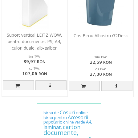
Suport vertical LEITZ WOW,
Cos Birou Albastru G2Desk
pentru documente, PS, A4,
culori duale, alb-galben
fara TVA:
fara TVA:
89,97
22,69
RON
RON
cu TVA:
cu TVA:
107,06
27,00
RON
RON
Cosuri
de
online
birou
Accesorii
pentru
birou
papetarie
A4,
online
verde
carton
laminat,
documente,