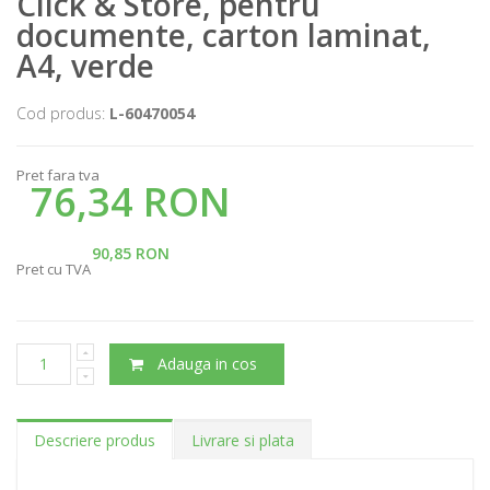
Click & Store, pentru
documente, carton laminat,
A4, verde
Cod produs:
L-60470054
Pret fara tva
76,34 RON
90,85 RON
Pret cu TVA
Adauga in cos
Descriere produs
Livrare si plata