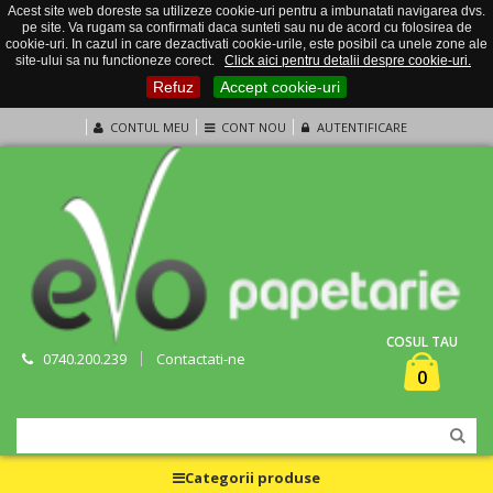
Acest site web doreste sa utilizeze cookie-uri pentru a imbunatati navigarea dvs.
pe site. Va rugam sa confirmati daca sunteti sau nu de acord cu folosirea de
cookie-uri. In cazul in care dezactivati cookie-urile, este posibil ca unele zone ale
site-ului sa nu functioneze corect.
Click aici pentru detalii despre cookie-uri.
Refuz
Accept cookie-uri
CONTUL MEU
CONT NOU
AUTENTIFICARE
COSUL TAU
0740.200.239
Contactati-ne
0
Categorii produse