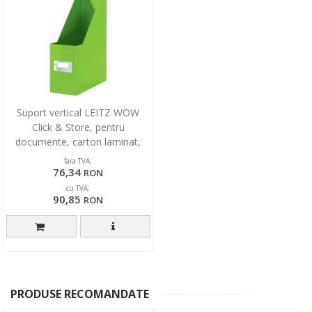
Suport vertical LEITZ WOW
Click & Store, pentru
documente, carton laminat,
A4, verde
fara TVA:
76,34
RON
cu TVA:
90,85
RON
PRODUSE RECOMANDATE