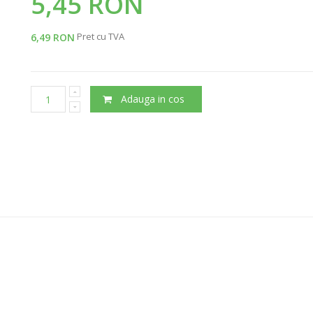
5,45 RON
Pret cu TVA
6,49 RON
Adauga in cos