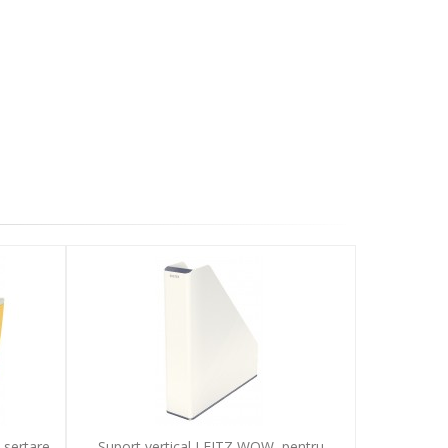
 sertare,
Suport vertical LEITZ WOW, pentru