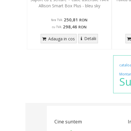
Allison Smart Box Plus - bleu sky
250,81
RON
fara TVA:
298,46
RON
cu TVA:
Detalii
Adauga in cos
catalo
Monta
Su
Cine suntem
I