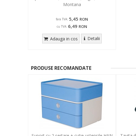
Montana
5,45
RON
fara TVA:
6,49
RON
cu TVA:
Detalii
Adauga in cos
PRODUSE RECOMANDATE
Suport cu 2 sertare + cutie ustensile HAN
Tavita 