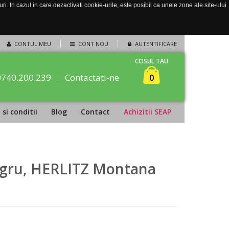
. In cazul in care dezactivati cookie-urile, este posibil ca unele zone ale site-ului
CONTUL MEU
CONT NOU
AUTENTIFICARE
COSUL TAU
0740.200.239
Contactati-ne
0
si conditii
Blog
Contact
Achizitii SEAP
negru, HERLITZ Montana