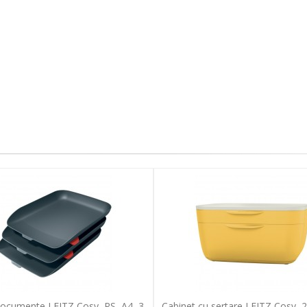
documente LEITZ Cosy, PS, A4, 3
Cabinet cu sertare LEITZ Cosy, 2