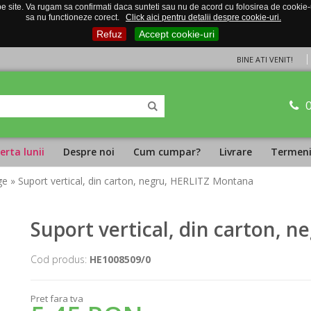
 site. Va rugam sa confirmati daca sunteti sau nu de acord cu folosirea de cookie-uri
sa nu functioneze corect.
Click aici pentru detalii despre cookie-uri.
Refuz
Accept cookie-uri
BINE ATI VENIT!
erta lunii
Despre noi
Cum cumpar?
Livrare
Termeni 
ge
» Suport vertical, din carton, negru, HERLITZ Montana
Suport vertical, din carton, 
Cod produs:
HE1008509/0
Pret fara tva