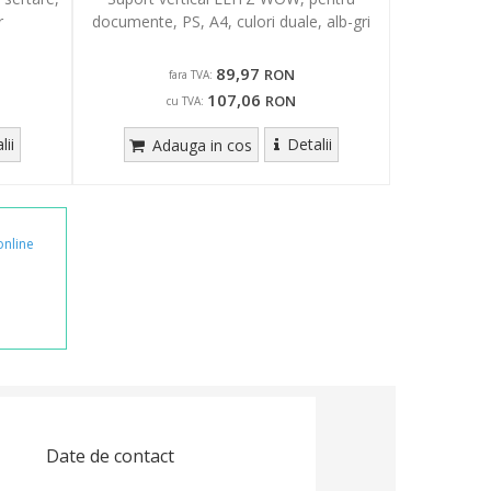
r
documente, PS, A4, culori duale, alb-gri
89,97
RON
fara TVA:
107,06
RON
cu TVA:
lii
Detalii
Adauga in cos
online
Date de contact