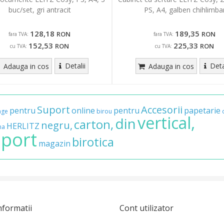
buc/set, gri antracit
PS, A4, galben chihlimba
128,18
189,35
RON
RON
fara TVA:
fara TVA:
152,53
225,33
RON
RON
cu TVA:
cu TVA:
Detalii
Deta
Adauga in cos
Adauga in cos
Suport
Accesorii
pentru
online
pentru
papetarie
age
birou
vertical,
din
carton,
negru,
HERLITZ
na
port
birotica
magazin
nformatii
Cont utilizator