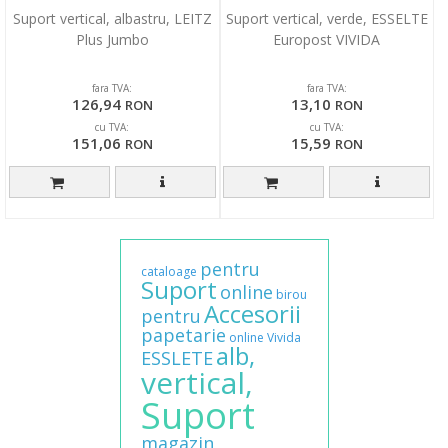
Suport vertical, albastru, LEITZ
Suport vertical, verde, ESSELTE
Plus Jumbo
Europost VIVIDA
fara TVA:
fara TVA:
126,94
13,10
RON
RON
cu TVA:
cu TVA:
151,06
15,59
RON
RON
pentru
cataloage
Suport
online
birou
Accesorii
pentru
papetarie
online
Vivida
alb,
ESSLETE
vertical,
Suport
magazin