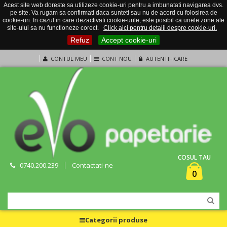
Acest site web doreste sa utilizeze cookie-uri pentru a imbunatati navigarea dvs.
pe site. Va rugam sa confirmati daca sunteti sau nu de acord cu folosirea de
cookie-uri. In cazul in care dezactivati cookie-urile, este posibil ca unele zone ale
site-ului sa nu functioneze corect.
Click aici pentru detalii despre cookie-uri.
Refuz
Accept cookie-uri
CONTUL MEU
CONT NOU
AUTENTIFICARE
COSUL TAU
0740.200.239
Contactati-ne
0
Categorii produse