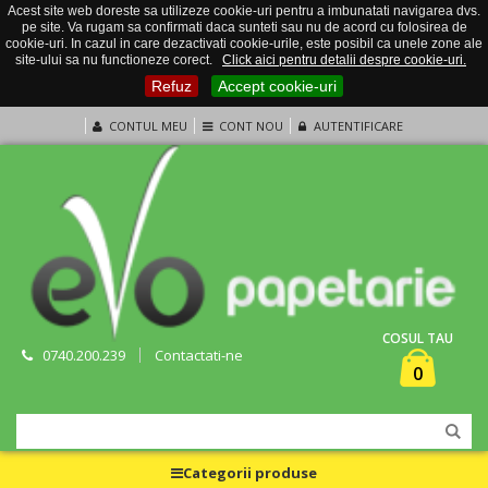
Acest site web doreste sa utilizeze cookie-uri pentru a imbunatati navigarea dvs.
pe site. Va rugam sa confirmati daca sunteti sau nu de acord cu folosirea de
cookie-uri. In cazul in care dezactivati cookie-urile, este posibil ca unele zone ale
site-ului sa nu functioneze corect.
Click aici pentru detalii despre cookie-uri.
Refuz
Accept cookie-uri
CONTUL MEU
CONT NOU
AUTENTIFICARE
COSUL TAU
0740.200.239
Contactati-ne
0
Categorii produse