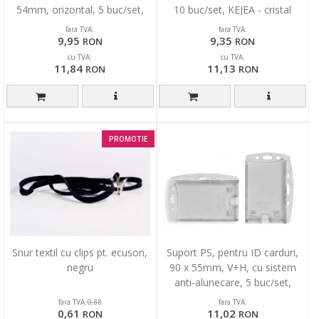
54mm, orizontal, 5 buc/set,
10 buc/set, KEJEA - cristal
KEJEA - transp
fara TVA:
fara TVA:
9,95
9,35
RON
RON
cu TVA:
cu TVA:
11,84
11,13
RON
RON
PROMOTIE
Snur textil cu clips pt. ecuson,
Suport PS, pentru ID carduri,
negru
90 x 55mm, V+H, cu sistem
anti-alunecare, 5 buc/set,
KEJEA - transp.
fara TVA:
fara TVA:
0,88
0,61
11,02
RON
RON