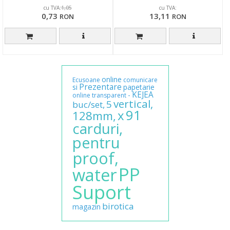
cu TVA:
cu TVA:
1,05
0,73
13,11
RON
RON
online
Ecusoane
comunicare
Prezentare
si
papetarie
KEJEA
-
online
transparent
vertical,
5
buc/set,
91
x
128mm,
carduri,
pentru
proof,
PP
water
Suport
birotica
magazin