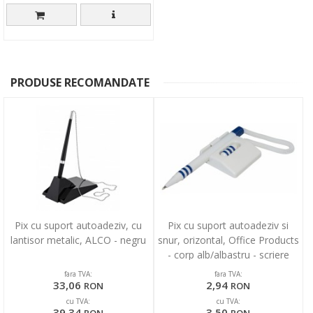
PRODUSE RECOMANDATE
Pix cu suport autoadeziv, cu
Pix cu suport autoadeziv si
lantisor metalic, ALCO - negru
snur, orizontal, Office Products
- corp alb/albastru - scriere
albastra
fara TVA:
fara TVA:
33,06
2,94
RON
RON
cu TVA:
cu TVA:
39,34
3,50
RON
RON