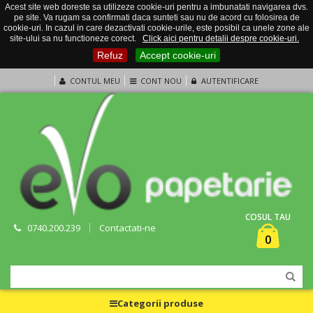
Acest site web doreste sa utilizeze cookie-uri pentru a imbunatati navigarea dvs.
pe site. Va rugam sa confirmati daca sunteti sau nu de acord cu folosirea de
cookie-uri. In cazul in care dezactivati cookie-urile, este posibil ca unele zone ale
site-ului sa nu functioneze corect.
Click aici pentru detalii despre cookie-uri.
Refuz
Accept cookie-uri
CONTUL MEU
CONT NOU
AUTENTIFICARE
COSUL TAU
0740.200.239
Contactati-ne
0
Categorii produse