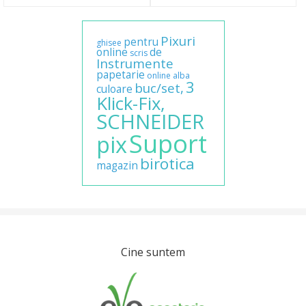
Pixuri
pentru
ghisee
online
de
scris
Instrumente
papetarie
online
alba
3
buc/set,
culoare
Klick-Fix,
SCHNEIDER
Suport
pix
birotica
magazin
Cine suntem