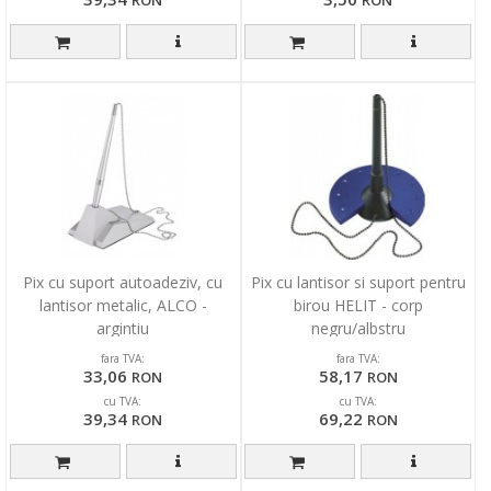
Pix cu suport autoadeziv, cu
Pix cu lantisor si suport pentru
lantisor metalic, ALCO -
birou HELIT - corp
argintiu
negru/albstru
fara TVA:
fara TVA:
33,06
58,17
RON
RON
cu TVA:
cu TVA:
39,34
69,22
RON
RON