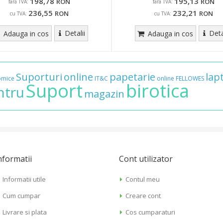
198,78
195,13
RON
RON
fara TVA:
fara TVA:
236,55
232,21
RON
RON
cu TVA:
cu TVA:
Detalii
Deta
Adauga in cos
Adauga in cos
Suporturi
online
papetarie
lap
omice
IT&C
online
FELLOWES
Suport
birotica
ntru
magazin
nformatii
Cont utilizator
Informatii utile
Contul meu
Cum cumpar
Creare cont
Livrare si plata
Cos cumparaturi