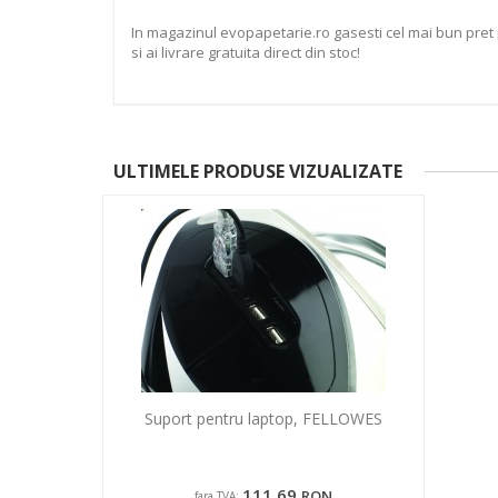
In magazinul evopapetarie.ro gasesti cel mai bun pre
si ai livrare gratuita direct din stoc!
ULTIMELE PRODUSE VIZUALIZATE
Suport pentru laptop, FELLOWES
111,69
RON
fara TVA: