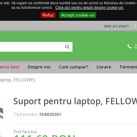
 site. Va rugam sa confirmati daca sunteti sau nu de acord cu folosirea de cookie-uri
sa nu functioneze corect.
Click aici pentru detalii despre cookie-uri.
Refuz
Accept cookie-uri
BINE ATI VENIT!
erta lunii
Despre noi
Cum cumpar?
Livrare
Termeni 
 laptop, FELLOWES
Suport pentru laptop, FELLO
Cod produs:
FE8020201
Pret fara tva