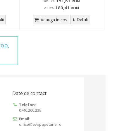
151,61
RON
fara TVA:
180,41
RON
cu TVA:
lii
Detalii
Adauga in cos
top,
Date de contact
Telefon:
0740.200.239
Email:
office@evopapetarie.ro