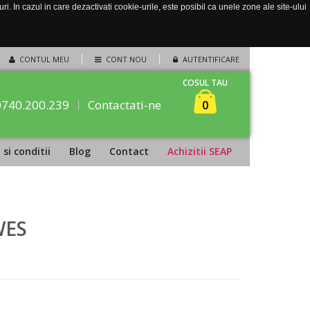
. In cazul in care dezactivati cookie-urile, este posibil ca unele zone ale site-ului
CONTUL MEU
CONT NOU
AUTENTIFICARE
COSUL TAU
0740.200.239
Contactati-ne
0
si conditii
Blog
Contact
Achizitii SEAP
WES