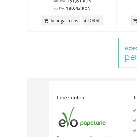
151,61
RON
fara TVA:
180,42
RON
cu TVA:
Detalii
Adauga in cos
ergon
pe
Cine suntem
I