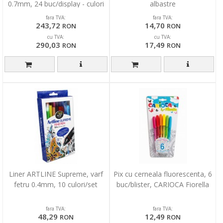
0.7mm, 24 buc/display - culori
albastre
asortate
fara TVA:
fara TVA:
243,72
14,70
RON
RON
cu TVA:
cu TVA:
290,03
17,49
RON
RON
Liner ARTLINE Supreme, varf
Pix cu cerneala fluorescenta, 6
fetru 0.4mm, 10 culori/set
buc/blister, CARIOCA Fiorella
fara TVA:
fara TVA:
48,29
12,49
RON
RON