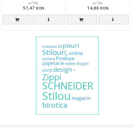
cu TVA:
cu TVA:
57,47
14,86
RON
RON
pixuri
si
creioane
Stilouri,
online
Produse
scolare
papetarie
online
dragon
-
design
corp
Zippi
SCHNEIDER
Stilou
magazin
birotica