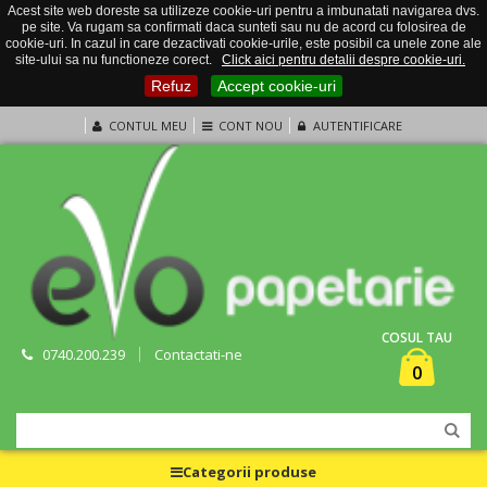
Acest site web doreste sa utilizeze cookie-uri pentru a imbunatati navigarea dvs.
pe site. Va rugam sa confirmati daca sunteti sau nu de acord cu folosirea de
cookie-uri. In cazul in care dezactivati cookie-urile, este posibil ca unele zone ale
site-ului sa nu functioneze corect.
Click aici pentru detalii despre cookie-uri.
Refuz
Accept cookie-uri
CONTUL MEU
CONT NOU
AUTENTIFICARE
COSUL TAU
0740.200.239
Contactati-ne
0
Categorii produse