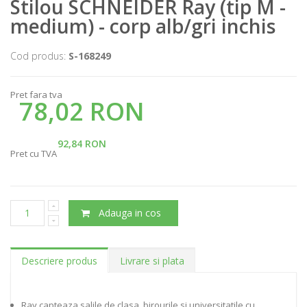
Stilou SCHNEIDER Ray (tip M -
medium) - corp alb/gri inchis
Cod produs:
S-168249
Pret fara tva
78,02 RON
92,84 RON
Pret cu TVA
Adauga in cos
Descriere produs
Livrare si plata
Ray capteaza salile de clasa, birourile si universitatile cu