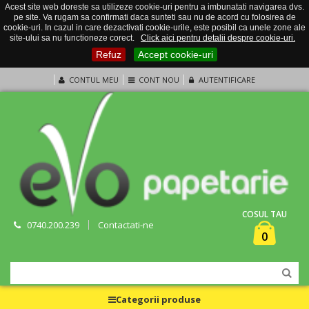
Acest site web doreste sa utilizeze cookie-uri pentru a imbunatati navigarea dvs.
pe site. Va rugam sa confirmati daca sunteti sau nu de acord cu folosirea de
cookie-uri. In cazul in care dezactivati cookie-urile, este posibil ca unele zone ale
site-ului sa nu functioneze corect.
Click aici pentru detalii despre cookie-uri.
Refuz
Accept cookie-uri
CONTUL MEU
CONT NOU
AUTENTIFICARE
COSUL TAU
0740.200.239
Contactati-ne
0
Categorii produse