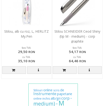
Stilou, alb cu roz, L, HERLITZ
Stilou SCHNEIDER Ceod Shiny
My.Pen
(tip M - medium) - corp
graphite
fara TVA:
fara TVA:
29,50
54,17
RON
RON
cu TVA:
cu TVA:
35,10
64,46
RON
RON
online
de
Stilouri
scris
Instrumente
papetarie
-
corp
alb/gri
online
inchis
M
-
medium)