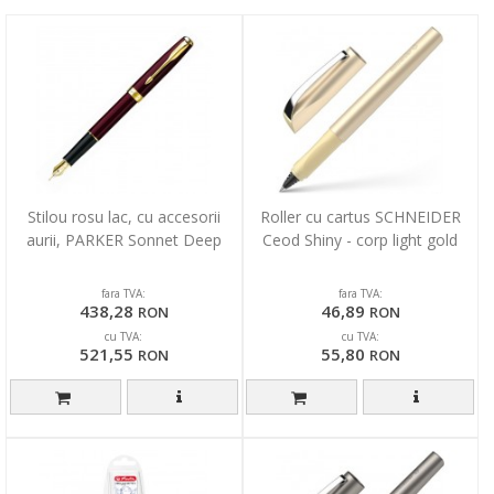
Stilou rosu lac, cu accesorii
Roller cu cartus SCHNEIDER
aurii, PARKER Sonnet Deep
Ceod Shiny - corp light gold
fara TVA:
fara TVA:
438,28
46,89
RON
RON
cu TVA:
cu TVA:
521,55
55,80
RON
RON