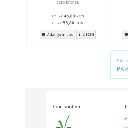
corp bronze
46,89
RON
fara TVA:
55,80
RON
cu TVA:
Detalii
Adauga in cos
Stilouri
PAR
Cine suntem
I