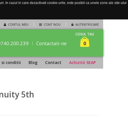
. In cazul in care dezactivati cookie-urile, este posibil ca unele zone ale site-ului
CONTUL MEU
CONT NOU
AUTENTIFICARE
COSUL TAU
0740.200.239
Contactati-ne
0
si conditii
Blog
Contact
Achizitii SEAP
nuity 5th