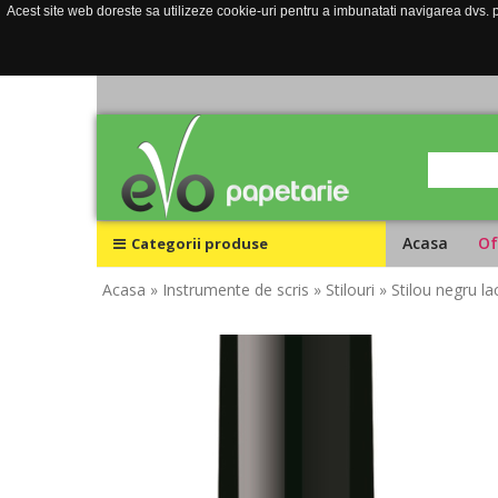
Acest site web doreste sa utilizeze cookie-uri pentru a imbunatati navigarea dvs. pe
Acasa
Of
Categorii produse
Acasa
» Instrumente de scris
» Stilouri
» Stilou negru l