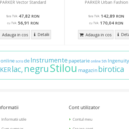
PARKER Vector Standard
PARKER Urban Fashion
47,82
142,89
RON
RON
fara TVA:
fara TVA:
56,91
170,04
RON
RON
cu TVA:
cu TVA:
Detalii
Deta
Adauga in cos
Adauga in cos
Instrumente
online
de
papetarie
Ingenuity
scris
online
5th
Stilou
negru
lac,
birotica
KER
magazin
nformatii
Cont utilizator
Informatii utile
Contul meu
Cum cumpar
Creare cont