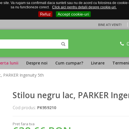
 site. Va rugam sa confirmati daca sunteti sau nu de acord cu folosirea de cookie-uri
sa nu functioneze corect.
Click aici pentru detalii despre cookie-uri.
Refuz
Accept cookie-uri
BINE ATI VENIT!
erta lunii
Despre noi
Cum cumpar?
Livrare
Termeni 
ac, PARKER Ingenuity 5th
Stilou negru lac, PARKER Inge
Cod produs:
PK959210
Pret fara tva