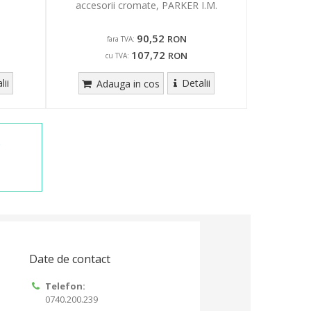
accesorii cromate, PARKER I.M.
90,52
RON
fara TVA:
107,72
RON
cu TVA:
lii
Detalii
Adauga in cos
Date de contact
Telefon:
0740.200.239