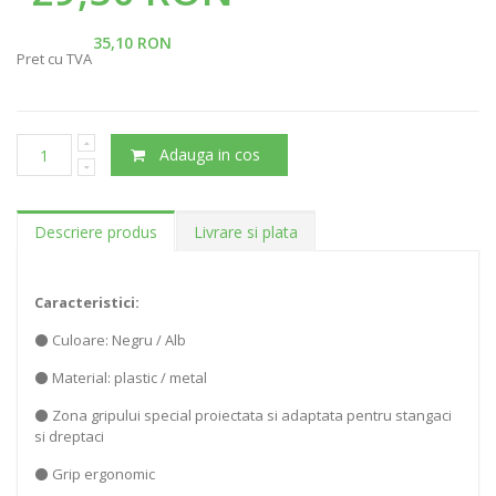
35,10 RON
Pret cu TVA
Adauga in cos
Descriere produs
Livrare si plata
Caracteristici:
⚫ Culoare: Negru / Alb
⚫ Material: plastic / metal
⚫ Zona gripului special proiectata si adaptata pentru stangaci
si dreptaci
⚫ Grip ergonomic