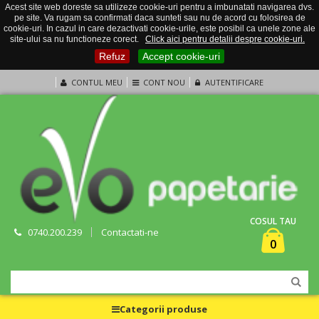
Acest site web doreste sa utilizeze cookie-uri pentru a imbunatati navigarea dvs.
pe site. Va rugam sa confirmati daca sunteti sau nu de acord cu folosirea de
cookie-uri. In cazul in care dezactivati cookie-urile, este posibil ca unele zone ale
site-ului sa nu functioneze corect.
Click aici pentru detalii despre cookie-uri.
Refuz
Accept cookie-uri
CONTUL MEU
CONT NOU
AUTENTIFICARE
COSUL TAU
0740.200.239
Contactati-ne
0
Categorii produse