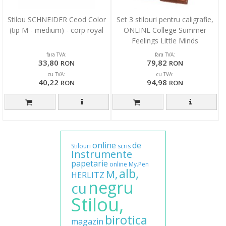
Stilou SCHNEIDER Ceod Color
Set 3 stilouri pentru caligrafie,
(tip M - medium) - corp royal
ONLINE College Summer
Feelings Little Minds
fara TVA:
fara TVA:
33,80
79,82
RON
RON
cu TVA:
cu TVA:
40,22
94,98
RON
RON
online
de
Stilouri
scris
Instrumente
papetarie
online
My.Pen
alb,
M,
HERLITZ
negru
cu
Stilou,
birotica
magazin