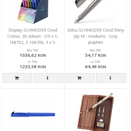
Display SCHNEIDER Ceod
Stilou SCHNEIDER Ceod Shiny
Colour, 30 stilouri - (10 x S-
(tip M - medium) - corp
168702, S-168706, 5 x S-
graphite
168701, S-168707)
fara TVA:
fara TVA:
1036,62
54,17
RON
RON
cu TVA:
cu TVA:
1233,58
64,46
RON
RON