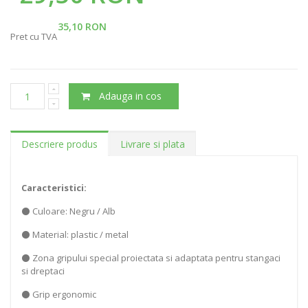
35,10 RON
Pret cu TVA
Adauga in cos
Descriere produs
Livrare si plata
Caracteristici:
⚫ Culoare: Negru / Alb
⚫ Material: plastic / metal
⚫ Zona gripului special proiectata si adaptata pentru stangaci
si dreptaci
⚫ Grip ergonomic