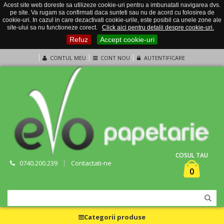
Acest site web doreste sa utilizeze cookie-uri pentru a imbunatati navigarea dvs.
pe site. Va rugam sa confirmati daca sunteti sau nu de acord cu folosirea de
cookie-uri. In cazul in care dezactivati cookie-urile, este posibil ca unele zone ale
site-ului sa nu functioneze corect.
Click aici pentru detalii despre cookie-uri.
Refuz
Accept cookie-uri
CONTUL MEU
CONT NOU
AUTENTIFICARE
COSUL TAU
0740.200.239
Contactati-ne
0
Categorii produse