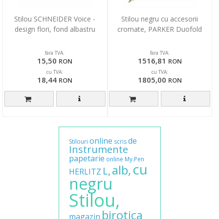
Stilou SCHNEIDER Voice -
Stilou negru cu accesorii
design flori, fond albastru
cromate, PARKER Duofold
fara TVA:
fara TVA:
15,50
1516,81
RON
RON
cu TVA:
cu TVA:
18,44
1805,00
RON
RON
online
de
Stilouri
scris
Instrumente
papetarie
online
My.Pen
cu
alb,
L,
HERLITZ
negru
Stilou,
birotica
magazin