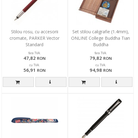
Stilou rosu, cu accesorii
Set stilou caligrafie (1.4mm),
cromate, PARKER Vector
ONLINE College Buddha Tian
Standard
Buddha
fara TVA:
fara TVA:
47,82
79,82
RON
RON
cu TVA:
cu TVA:
56,91
94,98
RON
RON