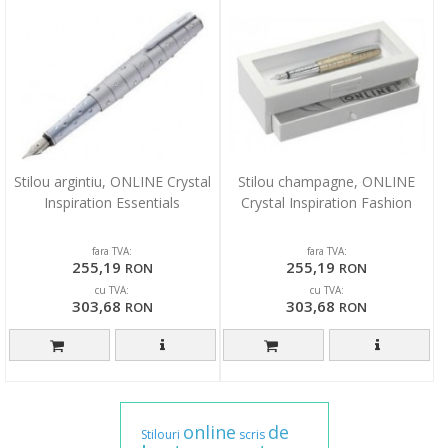
Stilou argintiu, ONLINE Crystal
Stilou champagne, ONLINE
Inspiration Essentials
Crystal Inspiration Fashion
fara TVA:
fara TVA:
255,19
255,19
RON
RON
cu TVA:
cu TVA:
303,68
303,68
RON
RON
online
de
Stilouri
scris