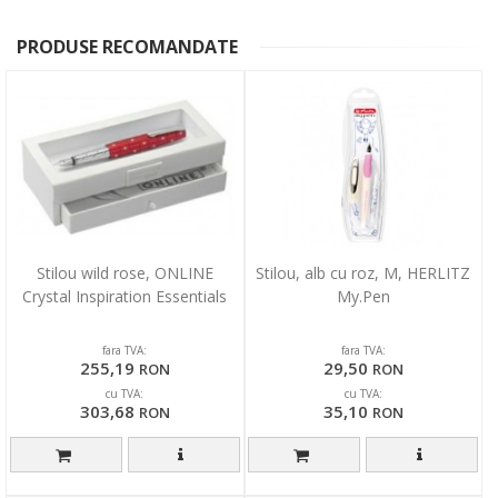
PRODUSE RECOMANDATE
Stilou wild rose, ONLINE
Stilou, alb cu roz, M, HERLITZ
Crystal Inspiration Essentials
My.Pen
fara TVA:
fara TVA:
255,19
29,50
RON
RON
cu TVA:
cu TVA:
303,68
35,10
RON
RON