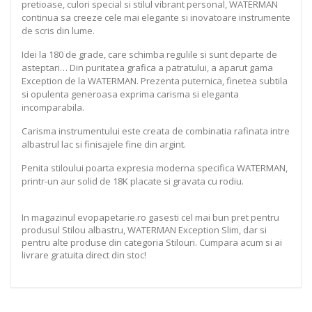
pretioase, culori special si stilul vibrant personal, WATERMAN
continua sa creeze cele mai elegante si inovatoare instrumente
de scris din lume.
Idei la 180 de grade, care schimba regulile si sunt departe de
asteptari… Din puritatea grafica a patratului, a aparut gama
Exception de la WATERMAN. Prezenta puternica, finetea subtila
si opulenta generoasa exprima carisma si eleganta
incomparabila.
Carisma instrumentului este creata de combinatia rafinata intre
albastrul lac si finisajele fine din argint.
Penita stiloului poarta expresia moderna specifica WATERMAN,
printr-un aur solid de 18K placate si gravata cu rodiu.
In magazinul evopapetarie.ro gasesti cel mai bun pret pentru
produsul Stilou albastru, WATERMAN Exception Slim, dar si
pentru alte produse din categoria Stilouri. Cumpara acum si ai
livrare gratuita direct din stoc!