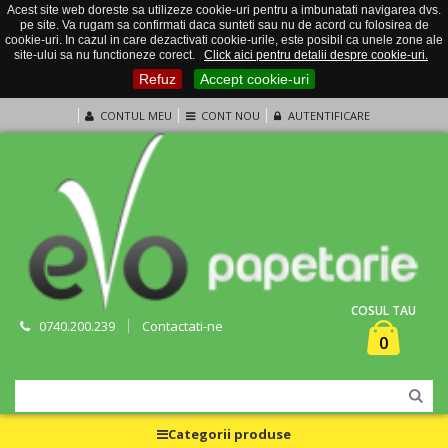
Acest site web doreste sa utilizeze cookie-uri pentru a imbunatati navigarea dvs.
pe site. Va rugam sa confirmati daca sunteti sau nu de acord cu folosirea de
cookie-uri. In cazul in care dezactivati cookie-urile, este posibil ca unele zone ale
site-ului sa nu functioneze corect.
Click aici pentru detalii despre cookie-uri.
Refuz
Accept cookie-uri
CONTUL MEU
CONT NOU
AUTENTIFICARE
COSUL TAU
0740.200.239
Contactati-ne
0
Categorii produse