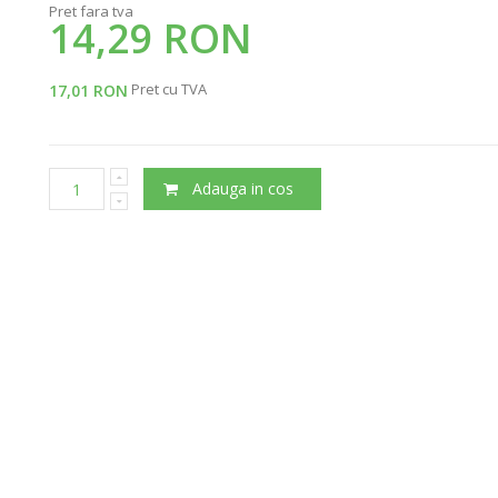
Pret fara tva
14,29 RON
Pret cu TVA
17,01 RON
Adauga in cos