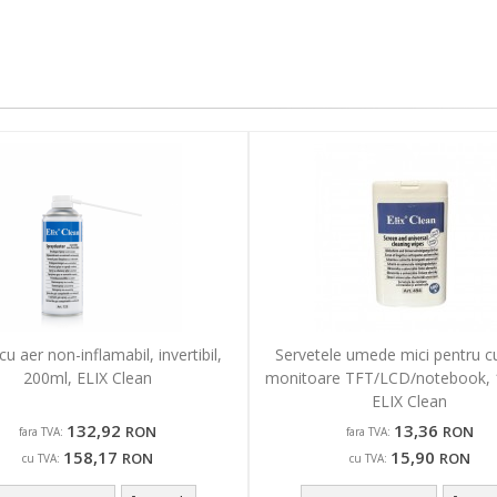
cu aer non-inflamabil, invertibil,
Servetele umede mici pentru c
200ml, ELIX Clean
monitoare TFT/LCD/notebook, 
ELIX Clean
132,92
13,36
RON
RON
fara TVA:
fara TVA:
158,17
15,90
RON
RON
cu TVA:
cu TVA: