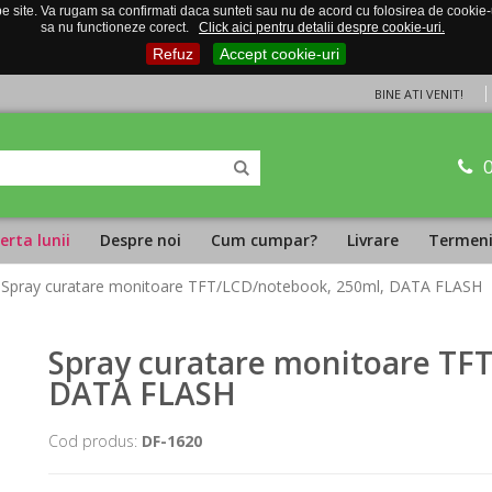
 site. Va rugam sa confirmati daca sunteti sau nu de acord cu folosirea de cookie-uri
sa nu functioneze corect.
Click aici pentru detalii despre cookie-uri.
Refuz
Accept cookie-uri
BINE ATI VENIT!
erta lunii
Despre noi
Cum cumpar?
Livrare
Termeni 
 Spray curatare monitoare TFT/LCD/notebook, 250ml, DATA FLASH
Spray curatare monitoare TF
DATA FLASH
Cod produs:
DF-1620