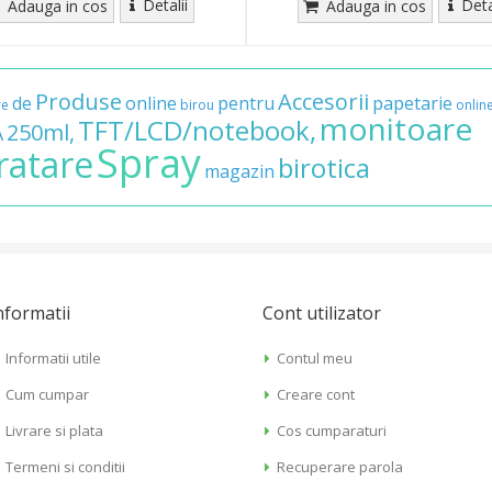
Detalii
Deta
Adauga in cos
Adauga in cos
Produse
Accesorii
de
online
pentru
papetarie
re
birou
onlin
monitoare
TFT/LCD/notebook,
250ml,
A
Spray
ratare
birotica
magazin
nformatii
Cont utilizator
Informatii utile
Contul meu
Cum cumpar
Creare cont
Livrare si plata
Cos cumparaturi
Termeni si conditii
Recuperare parola