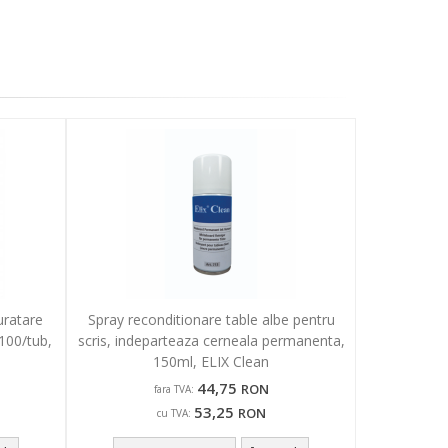
uratare
Spray reconditionare table albe pentru
100/tub,
scris, indeparteaza cerneala permanenta,
150ml, ELIX Clean
44,75
RON
fara TVA:
53,25
RON
cu TVA: