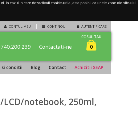
. In cazul in care dezactivati cookie-urile, este posibil ca unele zone ale site-ului
CONTUL MEU
CONT NOU
AUTENTIFICARE
COSUL TAU
0740.200.239
Contactati-ne
0
si conditii
Blog
Contact
Achizitii SEAP
T/LCD/notebook, 250ml,