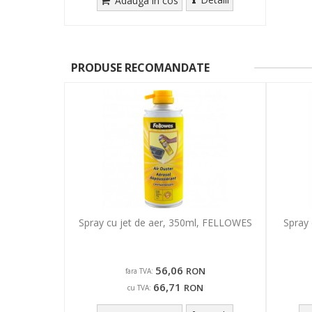
Adauga in cos
PRODUSE RECOMANDATE
Spray cu jet de aer, 350ml, FELLOWES
Spray 
56,06
RON
fara TVA:
66,71
RON
cu TVA: