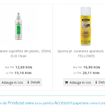
atare suprafete din plastic, 250ml,
Spuma pt. curatarea aparaturii,
ELIX Clean
FELLOWES
12,69
16,90
RON
RON
fara TVA:
fara TVA:
15,10
20,11
RON
RON
cu TVA:
cu TVA:
Detalii
Deta
Adauga in cos
Adauga in cos
Produse
Accesorii
de
online
pentru
papetarie
re
birou
online
FLAS