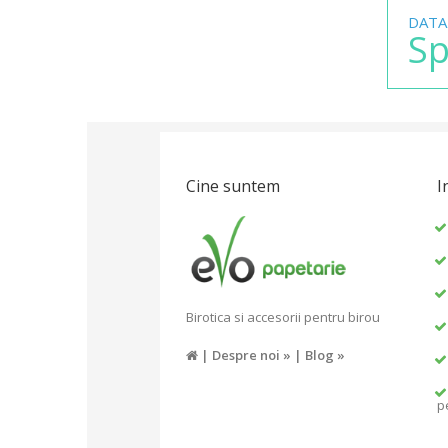
DATA
Sp
Cine suntem
I
Birotica si accesorii pentru birou
|
Despre noi »
|
Blog »
p