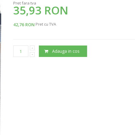
Pret fara tva
35,93 RON
Pret cu TVA
42,76 RON
Adauga in cos