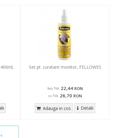
 400ml,
Set pt. curatare monitor, FELLOWES
22,44
RON
fara TVA:
26,70
RON
cu TVA:
lii
Detalii
Adauga in cos
H