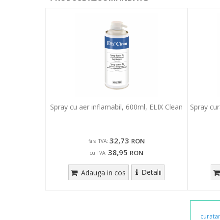
Spray cu aer inflamabil, 600ml, ELIX Clean
Spray cur
32,73
RON
fara TVA:
38,95
RON
cu TVA:
Detalii
Adauga in cos
curata