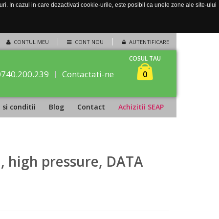
. In cazul in care dezactivati cookie-urile, este posibil ca unele zone ale site-ului
CONTUL MEU
CONT NOU
AUTENTIFICARE
COSUL TAU
0740.200.239
Contactati-ne
0
si conditii
Blog
Contact
Achizitii SEAP
l, high pressure, DATA