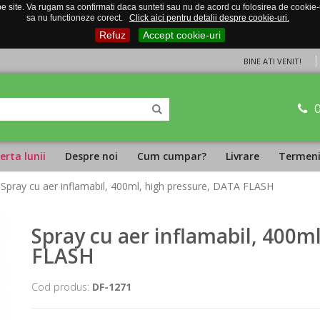
 site. Va rugam sa confirmati daca sunteti sau nu de acord cu folosirea de cookie-uri
sa nu functioneze corect.
Click aici pentru detalii despre cookie-uri.
Refuz
Accept cookie-uri
BINE ATI VENIT!
erta lunii
Despre noi
Cum cumpar?
Livrare
Termeni 
 Spray cu aer inflamabil, 400ml, high pressure, DATA FLASH
Spray cu aer inflamabil, 400m
FLASH
Cod produs:
DF-1271