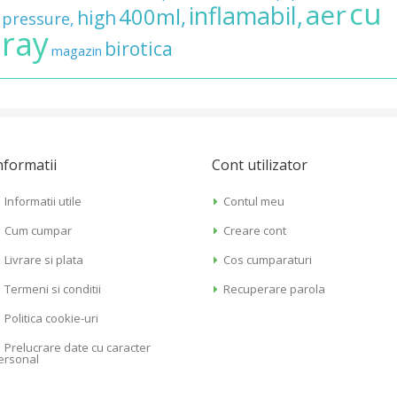
cu
aer
inflamabil,
400ml,
high
pressure,
ray
birotica
magazin
nformatii
Cont utilizator
Informatii utile
Contul meu
Cum cumpar
Creare cont
Livrare si plata
Cos cumparaturi
Termeni si conditii
Recuperare parola
Politica cookie-uri
Prelucrare date cu caracter
ersonal