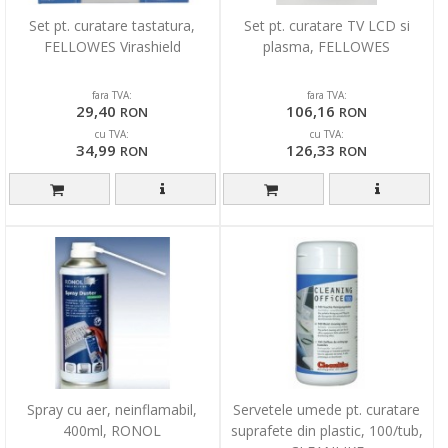
Set pt. curatare tastatura,
Set pt. curatare TV LCD si
FELLOWES Virashield
plasma, FELLOWES
fara TVA:
fara TVA:
29,40
106,16
RON
RON
cu TVA:
cu TVA:
34,99
126,33
RON
RON
Spray cu aer, neinflamabil,
Servetele umede pt. curatare
400ml, RONOL
suprafete din plastic, 100/tub,