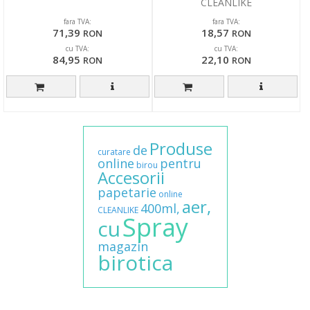
CLEANLIKE
fara TVA:
fara TVA:
71,39
18,57
RON
RON
cu TVA:
cu TVA:
84,95
22,10
RON
RON
Produse
de
curatare
online
pentru
birou
Accesorii
papetarie
online
aer,
400ml,
CLEANLIKE
Spray
cu
magazin
birotica