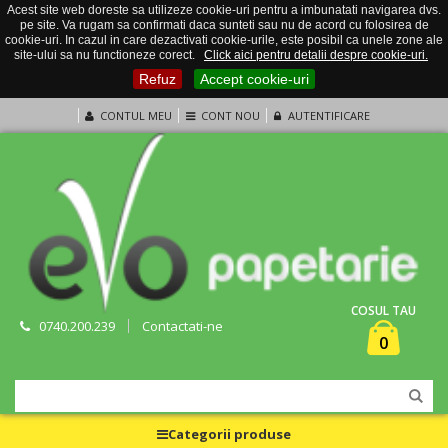
Acest site web doreste sa utilizeze cookie-uri pentru a imbunatati navigarea dvs.
pe site. Va rugam sa confirmati daca sunteti sau nu de acord cu folosirea de
cookie-uri. In cazul in care dezactivati cookie-urile, este posibil ca unele zone ale
site-ului sa nu functioneze corect.
Click aici pentru detalii despre cookie-uri.
Refuz
Accept cookie-uri
CONTUL MEU
CONT NOU
AUTENTIFICARE
COSUL TAU
0740.200.239
Contactati-ne
0
Categorii produse