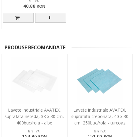
cu TVA:
40,88
RON
PRODUSE RECOMANDATE
Lavete industriale AVATEX,
Lavete industriale AVATEX,
suprafata neteda, 38 x 30 cm,
suprafata creponata, 40 x 30
400buc/rola - albe
cm, 250buc/rola - turcoaz
fara TVA:
fara TVA:
153,96
151,02
RON
RON