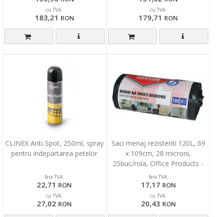
cu TVA:
cu TVA:
183,21
179,71
RON
RON
CLINEX Anti-Spot, 250ml, spray
Saci menaj rezistenti 120L, 69
pentru indepartarea petelor
x 109cm, 28 microni,
25buc/rola, Office Products -
negri
fara TVA:
fara TVA:
22,71
17,17
RON
RON
cu TVA:
cu TVA:
27,02
20,43
RON
RON