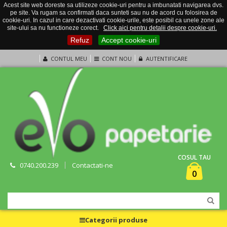
Acest site web doreste sa utilizeze cookie-uri pentru a imbunatati navigarea dvs.
pe site. Va rugam sa confirmati daca sunteti sau nu de acord cu folosirea de
cookie-uri. In cazul in care dezactivati cookie-urile, este posibil ca unele zone ale
site-ului sa nu functioneze corect.
Click aici pentru detalii despre cookie-uri.
Refuz
Accept cookie-uri
CONTUL MEU
CONT NOU
AUTENTIFICARE
COSUL TAU
0740.200.239
Contactati-ne
0
Categorii produse