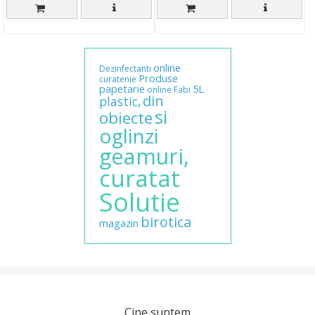
online
Dezinfectanti
Produse
curatenie
papetarie
5L
online
Fabi
din
plastic,
si
obiecte
oglinzi
geamuri,
curatat
Solutie
birotica
magazin
Cine suntem