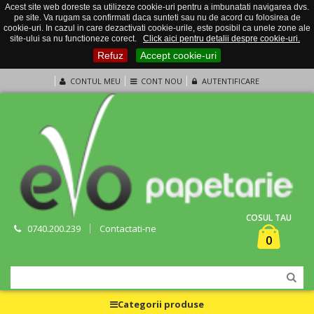
Acest site web doreste sa utilizeze cookie-uri pentru a imbunatati navigarea dvs.
pe site. Va rugam sa confirmati daca sunteti sau nu de acord cu folosirea de
cookie-uri. In cazul in care dezactivati cookie-urile, este posibil ca unele zone ale
site-ului sa nu functioneze corect.
Click aici pentru detalii despre cookie-uri.
Refuz
Accept cookie-uri
CONTUL MEU
CONT NOU
AUTENTIFICARE
COSUL TAU
0740.200.239
Contactati-ne
0
Categorii produse