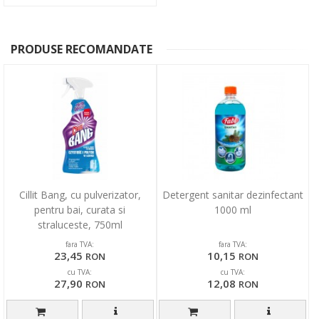
PRODUSE RECOMANDATE
Cillit Bang, cu pulverizator,
Detergent sanitar dezinfectant
pentru bai, curata si
1000 ml
straluceste, 750ml
fara TVA:
fara TVA:
23,45
10,15
RON
RON
cu TVA:
cu TVA:
27,90
12,08
RON
RON