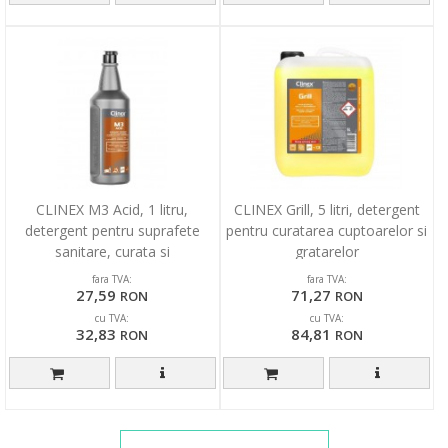
CLINEX M3 Acid, 1 litru,
CLINEX Grill, 5 litri, detergent
detergent pentru suprafete
pentru curatarea cuptoarelor si
sanitare, curata si
gratarelor
neutralizeaza suprafetele
fara TVA:
fara TVA:
27,59
71,27
RON
RON
cu TVA:
cu TVA:
32,83
84,81
RON
RON