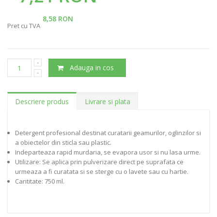
8,58 RON
Pret cu TVA
Adauga in cos
Descriere produs
Livrare si plata
Detergent profesional destinat curatarii geamurilor, oglinzilor si
a obiectelor din sticla sau plastic.
Indeparteaza rapid murdaria, se evapora usor si nu lasa urme.
Utilizare: Se aplica prin pulverizare direct pe suprafata ce
urmeaza a fi curatata si se sterge cu o lavete sau cu hartie.
Cantitate: 750 ml.