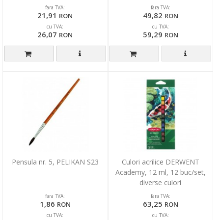
- negru
fara TVA:
fara TVA:
21,91
49,82
RON
RON
cu TVA:
cu TVA:
26,07
59,29
RON
RON
Pensula nr. 5, PELIKAN S23
Culori acrilice DERWENT
Academy, 12 ml, 12 buc/set,
diverse culori
fara TVA:
fara TVA:
1,86
63,25
RON
RON
cu TVA:
cu TVA: