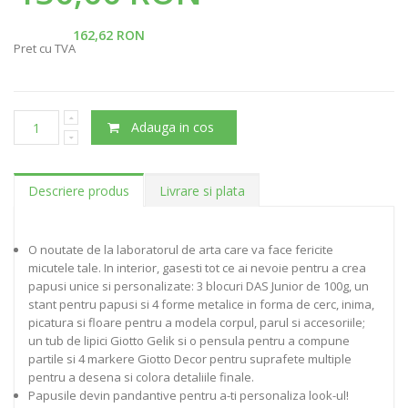
162,62 RON
Pret cu TVA
Adauga in cos
Descriere produs
Livrare si plata
O noutate de la laboratorul de arta care va face fericite
micutele tale. In interior, gasesti tot ce ai nevoie pentru a crea
papusi unice si personalizate: 3 blocuri DAS Junior de 100g, un
stant pentru papusi si 4 forme metalice in forma de cerc, inima,
picatura si floare pentru a modela corpul, parul si accesoriile;
un tub de lipici Giotto Gelik si o pensula pentru a compune
partile si 4 markere Giotto Decor pentru suprafete multiple
pentru a desena si colora detaliile finale.
Papusile devin pandantive pentru a-ti personaliza look-ul!