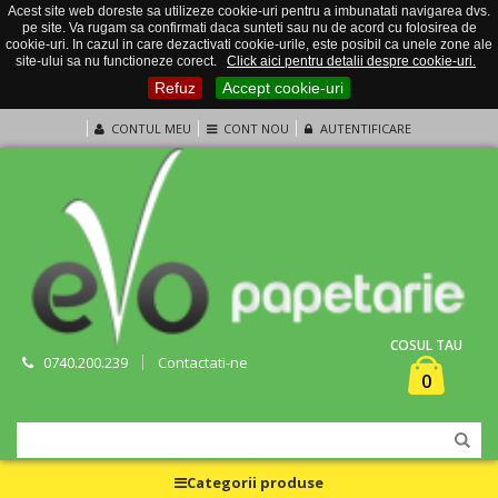
Acest site web doreste sa utilizeze cookie-uri pentru a imbunatati navigarea dvs.
pe site. Va rugam sa confirmati daca sunteti sau nu de acord cu folosirea de
cookie-uri. In cazul in care dezactivati cookie-urile, este posibil ca unele zone ale
site-ului sa nu functioneze corect.
Click aici pentru detalii despre cookie-uri.
Refuz
Accept cookie-uri
CONTUL MEU
CONT NOU
AUTENTIFICARE
COSUL TAU
0740.200.239
Contactati-ne
0
Categorii produse