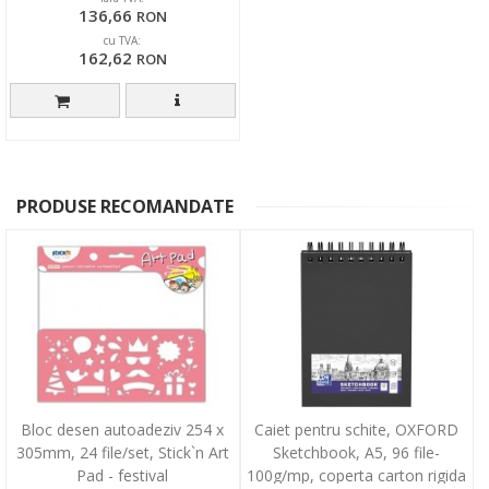
136,66
RON
cu TVA:
162,62
RON
PRODUSE RECOMANDATE
Bloc desen autoadeziv 254 x
Caiet pentru schite, OXFORD
305mm, 24 file/set, Stick`n Art
Sketchbook, A5, 96 file-
Pad - festival
100g/mp, coperta carton rigida