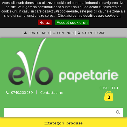
Acest site web doreste sa utilizeze cookie-uri pentru a imbunatati navigarea dvs.
pe site. Va rugam sa confirmati daca sunteti sau nu de acord cu folosirea de
cookie-uri. In cazul in care dezactivati cookie-urile, este posibil ca unele zone ale
site-ului sa nu functioneze corect.
Click aici pentru detalii despre cookie-uri.
Refuz
Accept cookie-uri
CONTUL MEU
CONT NOU
AUTENTIFICARE
COSUL TAU
0740.200.239
Contactati-ne
0
Categorii produse