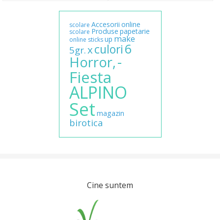
Accesorii
online
scolare
Produse
papetarie
scolare
make
up
online
sticks
6
culori
x
5gr.
-
Horror,
Fiesta
ALPINO
Set
magazin
birotica
Cine suntem