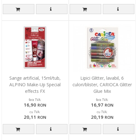
Sange artificial, 15ml/tub,
Lipici Glitter, lavabil, 6
ALPINO Make-Up Special
culori/blister, CARIOCA Glitter
effects FX
Glue Mix
fara TVA:
fara TVA:
16,90
16,97
RON
RON
cu TVA:
cu TVA:
20,11
20,19
RON
RON