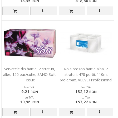
13,35
418,80
RON
RON
Servetele din hartie, 2 straturi,
Rola prosop hartie alba, 2
albe, 150 buc/cutie, SANO Soft
straturi, 478 portii, 110m,
Tissue
6role/bax, VELVETProfessional
Comfort Maxi110
fara TVA:
fara TVA:
9,21
132,12
RON
RON
cu TVA:
cu TVA:
10,96
157,22
RON
RON