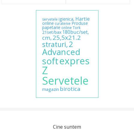
Hartie
igienica,
servetele
online
Produse
curatenie
papetarie
online
Tork
180buc/set,
21set/bax
25,5x21.2
cm,
2
straturi,
Advanced
expres
soft
Z
Servetele
birotica
magazin
Cine suntem