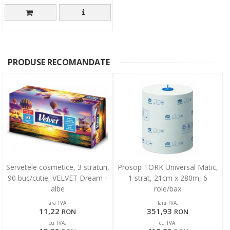
PRODUSE RECOMANDATE
Servetele cosmetice, 3 straturi,
Prosop TORK Universal Matic,
90 buc/cutie, VELVET Dream -
1 strat, 21cm x 280m, 6
albe
role/bax
fara TVA:
fara TVA:
11,22
351,93
RON
RON
cu TVA:
cu TVA: