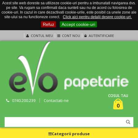
Acest site web doreste sa utilizeze cookie-uri pentru a imbunatati navigarea dvs.
pe site. Va rugam sa confirmati daca sunteti sau nu de acord cu folosirea de
cookie-uri. In cazul in care dezactivati cookie-urile, este posibil ca unele zone ale
site-ului sa nu functioneze corect.
Click aici pentru detalii despre cookie-uri.
Refuz
Accept cookie-uri
CONTUL MEU
CONT NOU
AUTENTIFICARE
COSUL TAU
0740.200.239
Contactati-ne
0
Categorii produse