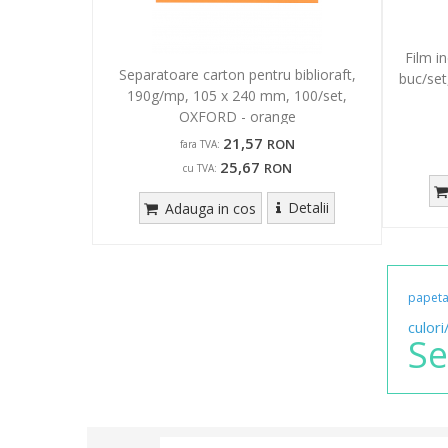
Film i
Separatoare carton pentru biblioraft,
buc/set
190g/mp, 105 x 240 mm, 100/set,
OXFORD - orange
21,57
RON
fara TVA:
25,67
RON
cu TVA:
Detalii
Adauga in cos
papeta
culori
Se