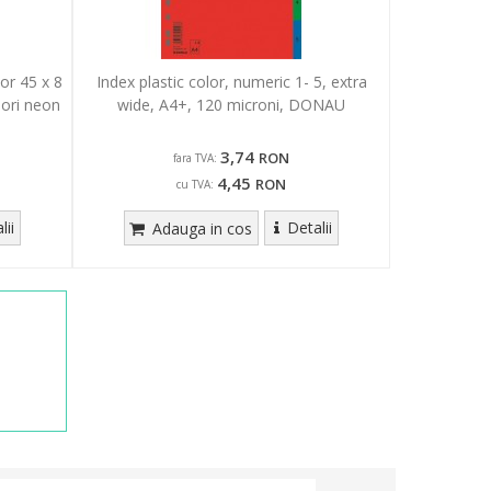
lor 45 x 8
Index plastic color, numeric 1- 5, extra
ulori neon
wide, A4+, 120 microni, DONAU
3,74
RON
fara TVA:
4,45
RON
cu TVA:
lii
Detalii
Adauga in cos