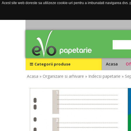
Acest site web doreste sa utilizeze cookie-uri pentru a imbunatati navigarea dvs. pe
Acasa
Of
Categorii produse
Acasa
» Organizare si arhivare
» Indecsi papetarie
» Se