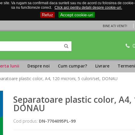
 site. Va rugam sa confirmati daca sunteti sau nu de acord cu folosirea de cookie-uri
sa nu functioneze corect.
Click aici pentru detalii despre cookie-uri.
Refuz
Accept cookie-uri
BINE ATI VENIT!
erta lunii
Despre noi
Cum cumpar?
Livrare
Termeni 
paratoare plastic color, A4, 120 microni, 5 culori/set, DONAU
Separatoare plastic color, A4, 
DONAU
Cod produs:
DN-7704095PL-99