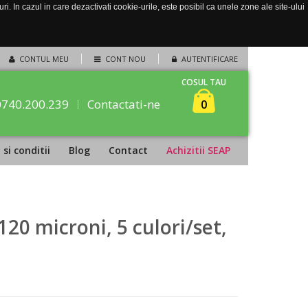
. In cazul in care dezactivati cookie-urile, este posibil ca unele zone ale site-ului
CONTUL MEU
CONT NOU
AUTENTIFICARE
COSUL TAU
0740.200.239
Contactati-ne
0
si conditii
Blog
Contact
Achizitii SEAP
120 microni, 5 culori/set,