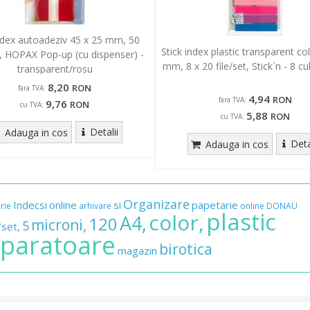
ndex autoadeziv 45 x 25 mm, 50
Stick index plastic transparent co
, HOPAX Pop-up (cu dispenser) -
mm, 8 x 20 file/set, Stick`n - 8 c
transparent/rosu
8,20
RON
fara TVA:
4,94
RON
fara TVA:
9,76
RON
cu TVA:
5,88
RON
cu TVA:
Detalii
Adauga in cos
Deta
Adauga in cos
Organizare
Indecsi
online
si
papetarie
rie
arhivare
online
DONAU
plastic
color,
A4,
120
microni,
5
/set,
paratoare
birotica
magazin