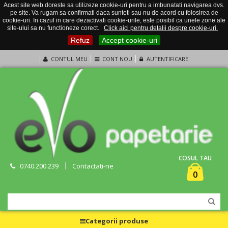
Acest site web doreste sa utilizeze cookie-uri pentru a imbunatati navigarea dvs.
pe site. Va rugam sa confirmati daca sunteti sau nu de acord cu folosirea de
cookie-uri. In cazul in care dezactivati cookie-urile, este posibil ca unele zone ale
site-ului sa nu functioneze corect.
Click aici pentru detalii despre cookie-uri.
Refuz
Accept cookie-uri
CONTUL MEU
CONT NOU
AUTENTIFICARE
COSUL TAU
0740.200.239
Contactati-ne
0
Categorii produse