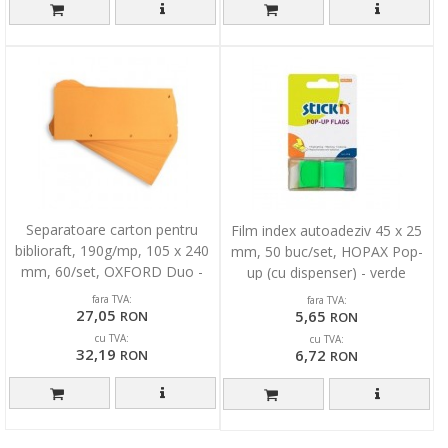
Separatoare carton pentru
Film index autoadeziv 45 x 25
biblioraft, 190g/mp, 105 x 240
mm, 50 buc/set, HOPAX Pop-
mm, 60/set, OXFORD Duo -
up (cu dispenser) - verde
orange
fara TVA:
fara TVA:
27,05
5,65
RON
RON
cu TVA:
cu TVA:
32,19
6,72
RON
RON