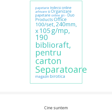
Indecsi
online
papetarie
Organizare
si
arhivare
Duo
papetarie
-
online
gri
Office
Products
240mm,
100/set,
g/mp,
105
x
190
biblioraft,
pentru
carton
Separatoare
birotica
magazin
Cine suntem