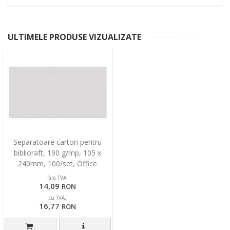
ULTIMELE PRODUSE VIZUALIZATE
Separatoare carton pentru
biblioraft, 190 g/mp, 105 x
240mm, 100/set, Office
Products Duo - gri
fara TVA:
14,09
RON
cu TVA:
16,77
RON