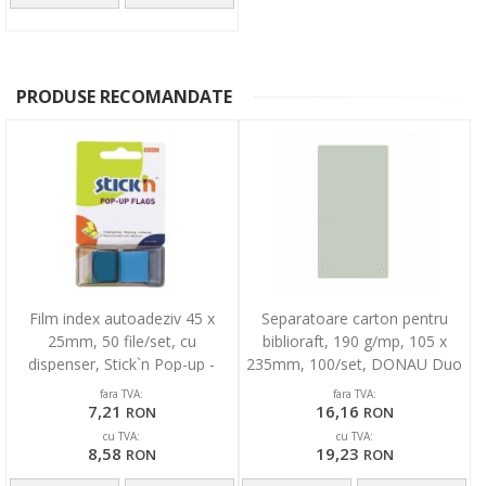
PRODUSE RECOMANDATE
Film index autoadeziv 45 x
Separatoare carton pentru
25mm, 50 file/set, cu
biblioraft, 190 g/mp, 105 x
dispenser, Stick`n Pop-up -
235mm, 100/set, DONAU Duo
albastru
- gri
fara TVA:
fara TVA:
7,21
16,16
RON
RON
cu TVA:
cu TVA:
8,58
19,23
RON
RON