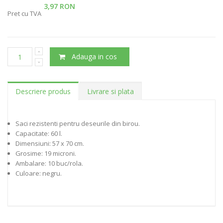
3,97 RON
Pret cu TVA
Adauga in cos
Descriere produs
Livrare si plata
Saci rezistenti pentru deseurile din birou.
Capacitate: 60 l.
Dimensiuni: 57 x 70 cm.
Grosime: 19 microni.
Ambalare: 10 buc/rola.
Culoare: negru.