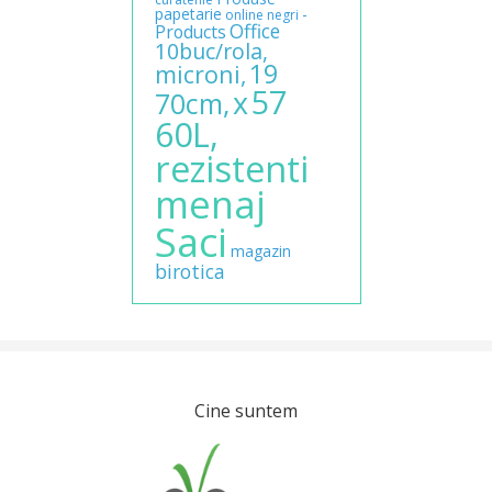
papetarie
-
online
negri
Office
Products
10buc/rola,
19
microni,
57
x
70cm,
60L,
rezistenti
menaj
Saci
magazin
birotica
Cine suntem