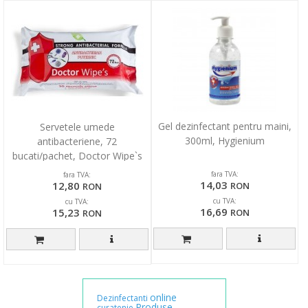
Gel dezinfectant pentru maini,
Servetele umede
300ml, Hygienium
antibacteriene, 72
bucati/pachet, Doctor Wipe`s
fara TVA:
fara TVA:
14,03
12,80
RON
RON
cu TVA:
cu TVA:
16,69
15,23
RON
RON
online
Dezinfectanti
Produse
curatenie