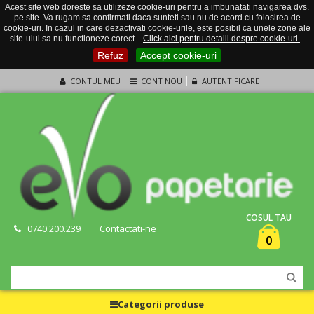
Acest site web doreste sa utilizeze cookie-uri pentru a imbunatati navigarea dvs.
pe site. Va rugam sa confirmati daca sunteti sau nu de acord cu folosirea de
cookie-uri. In cazul in care dezactivati cookie-urile, este posibil ca unele zone ale
site-ului sa nu functioneze corect.
Click aici pentru detalii despre cookie-uri.
Refuz
Accept cookie-uri
CONTUL MEU
CONT NOU
AUTENTIFICARE
COSUL TAU
0740.200.239
Contactati-ne
0
Categorii produse