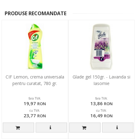
PRODUSE RECOMANDATE
CIF Lemon, crema universala
Glade gel 150gr. - Lavanda si
pentru curatat, 780 gr.
Iasomie
fara TVA:
fara TVA:
19,97
13,86
RON
RON
cu TVA:
cu TVA:
23,77
16,49
RON
RON