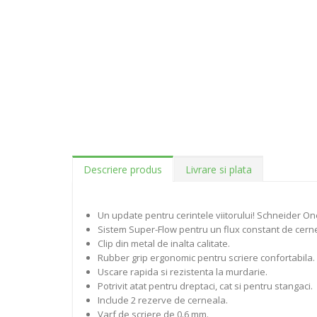
Descriere produs
Livrare si plata
Un update pentru cerintele viitorului! Schneider On
Sistem Super-Flow pentru un flux constant de cern
Clip din metal de inalta calitate.
Rubber grip ergonomic pentru scriere confortabila.
Uscare rapida si rezistenta la murdarie.
Potrivit atat pentru dreptaci, cat si pentru stangaci.
Include 2 rezerve de cerneala.
Varf de scriere de 0.6 mm.