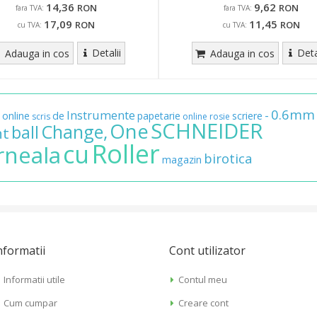
14,36
9,62
RON
RON
fara TVA:
fara TVA:
17,09
11,45
RON
RON
cu TVA:
cu TVA:
Detalii
Deta
Adauga in cos
Adauga in cos
0.6mm
Instrumente
-
online
de
papetarie
scriere
scris
online
rosie
SCHNEIDER
One
Change,
ball
nt
Roller
cu
rneala
birotica
magazin
nformatii
Cont utilizator
Informatii utile
Contul meu
Cum cumpar
Creare cont