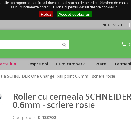
 site. Va rugam sa confirmati daca sunteti sau nu de acord cu folosirea de cookie-uri
sa nu functioneze corect.
Click aici pentru detalii despre cookie-uri.
Refuz
Accept cookie-uri
BINE ATI VENIT!
erta lunii
Despre noi
Cum cumpar?
Livrare
Termeni 
neala SCHNEIDER One Change, ball point 0.6mm - scriere rosie
Roller cu cerneala SCHNEIDER
0.6mm - scriere rosie
Cod produs:
S-183702