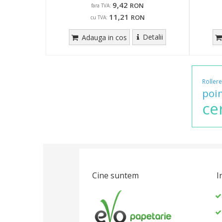
9,42
RON
fara TVA:
11,21
RON
cu TVA:
Detalii
Adauga in cos
Rollere
poi
ce
Cine suntem
I