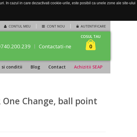
. In cazul in care dezactivati cookie-urile, este posibil ca unele zone ale site-ului
CONTUL MEU
CONT NOU
AUTENTIFICARE
COSUL TAU
0740.200.239
Contactati-ne
0
si conditii
Blog
Contact
Achizitii SEAP
 One Change, ball point