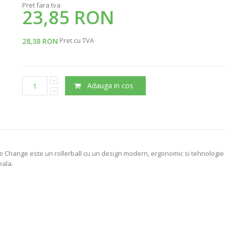
Pret fara tva
23,85 RON
Pret cu TVA
28,38 RON
Adauga in cos
e Change este un rollerball cu un design modern, ergonomic si tehnologie o
eala.