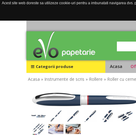
Acest site web doreste sa utilizeze cookie-uri pentru a imbunatati navigarea dvs. pe
Acasa
Of
Categorii produse
Acasa
» Instrumente de scris
» Rollere
» Roller cu cer