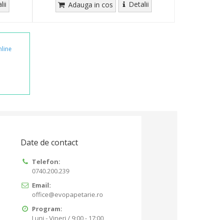
lii
Detalii
Adauga in cos
nline
Date de contact
Telefon:
0740.200.239
Email:
office@evopapetarie.ro
Program:
Luni - Vineri / 9:00 - 17:00