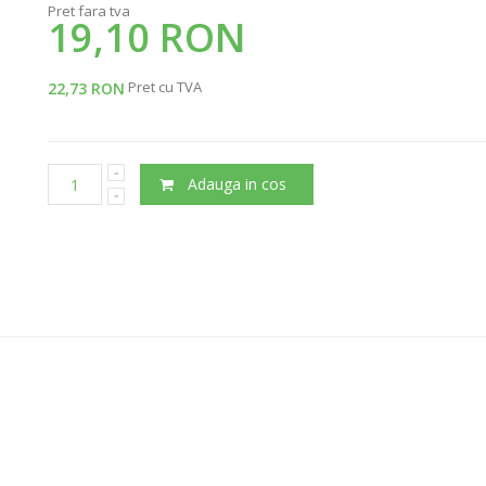
Pret fara tva
19,10 RON
Pret cu TVA
22,73 RON
Adauga in cos