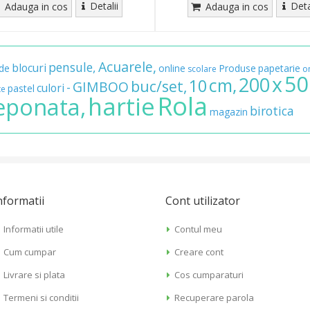
Detalii
Deta
Adauga in cos
Adauga in cos
Acuarele,
pensule,
blocuri
de
online
Produse
papetarie
scolare
o
50
x
200
cm,
10
buc/set,
GIMBOO
-
culori
pastel
te
Rola
hartie
eponata,
birotica
magazin
nformatii
Cont utilizator
Informatii utile
Contul meu
Cum cumpar
Creare cont
Livrare si plata
Cos cumparaturi
Termeni si conditii
Recuperare parola