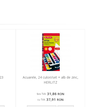
23
Acuarele, 24 culori/set + alb de zinc,
HERLITZ
31,86
RON
fara TVA:
37,91
RON
cu TVA: