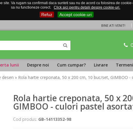
 site. Va rugam sa confirmati daca sunteti sau nu de acord cu folosirea de cookie-uri
sa nu functioneze corect.
Click aici pentru detalii despre cookie-uri.
Refuz
Accept cookie-uri
BINE ATI VENIT!
erta lunii
Despre noi
Cum cumpar?
Livrare
Termeni 
de desen
» Rola hartie creponata, 50 x 200 cm, 10 buc/set, GIMBOO - c
Rola hartie creponata, 50 x 20
GIMBOO - culori pastel asorta
Cod produs:
GB-14113352-98