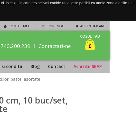
. In cazul in care dezactivati cookie-urile, este posibil ca unele zone ale site-ului
CONTUL MEU
CONT NOU
AUTENTIFICARE
COSUL TAU
0740.200.239
Contactati-ne
0
si conditii
Blog
Contact
Achizitii SEAP
ulori pastel asortate
0 cm, 10 buc/set,
te