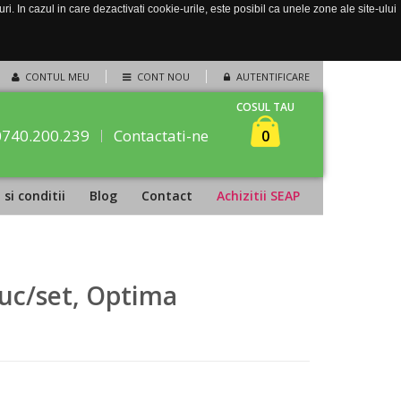
. In cazul in care dezactivati cookie-urile, este posibil ca unele zone ale site-ului
CONTUL MEU
CONT NOU
AUTENTIFICARE
COSUL TAU
0740.200.239
Contactati-ne
0
si conditii
Blog
Contact
Achizitii SEAP
uc/set, Optima