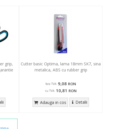
er grip,
Cutter basic Optima, lama 18mm SK7, sina
arantie
metalica, ABS cu rubber grip
9,08
RON
fara TVA:
10,81
RON
cu TVA:
lii
Detalii
Adauga in cos
ptima