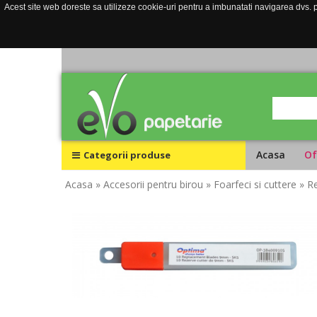
Acest site web doreste sa utilizeze cookie-uri pentru a imbunatati navigarea dvs. pe
Acasa
Of
Categorii produse
Acasa
» Accesorii pentru birou
» Foarfeci si cuttere
» R