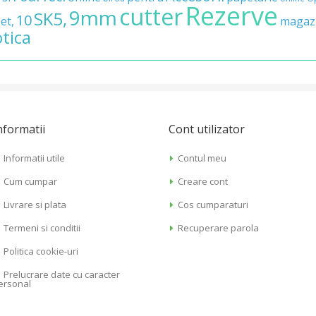
Rezerve
cutter
9mm
SK5,
10
et,
magaz
otica
nformatii
Cont utilizator
Informatii utile
Contul meu
Cum cumpar
Creare cont
Livrare si plata
Cos cumparaturi
Termeni si conditii
Recuperare parola
Politica cookie-uri
Prelucrare date cu caracter
ersonal