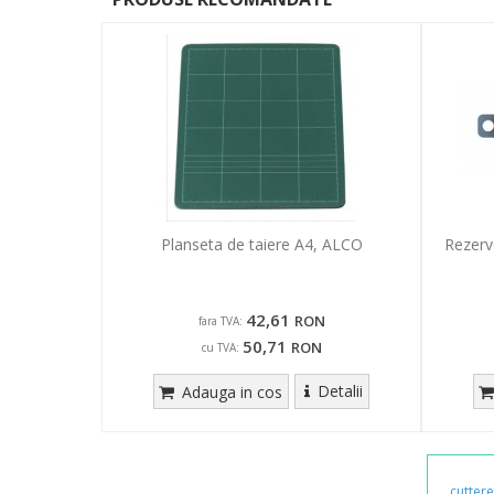
Planseta de taiere A4, ALCO
Rezerv
42,61
RON
fara TVA:
50,71
RON
cu TVA:
Detalii
Adauga in cos
cuttere