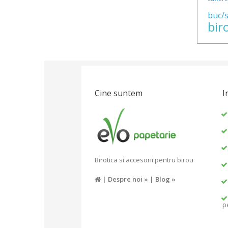
buc/s
bir
Cine suntem
I
Birotica si accesorii pentru birou
|
Despre noi »
|
Blog »
p