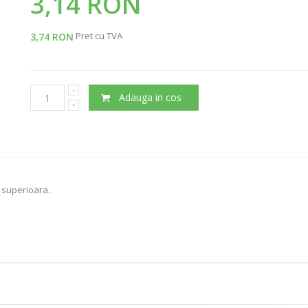
3,14 RON
Pret cu TVA
3,74 RON
Adauga in cos
e superioara.