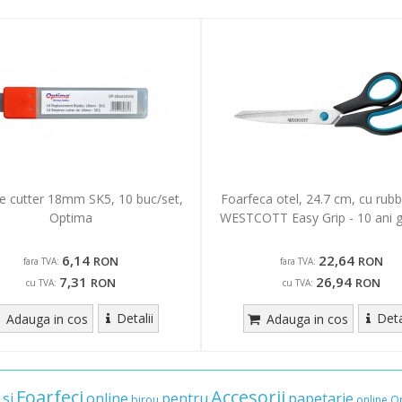
e cutter 18mm SK5, 10 buc/set,
Foarfeca otel, 24.7 cm, cu rubb
Optima
WESTCOTT Easy Grip - 10 ani g
6,14
22,64
RON
RON
fara TVA:
fara TVA:
7,31
26,94
RON
RON
cu TVA:
cu TVA:
Detalii
Deta
Adauga in cos
Adauga in cos
Foarfeci
Accesorii
si
online
pentru
papetarie
birou
online
O