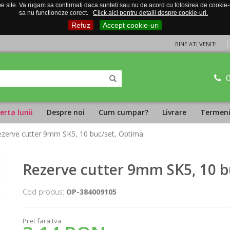
 site. Va rugam sa confirmati daca sunteti sau nu de acord cu folosirea de cookie-uri
sa nu functioneze corect.
Click aici pentru detalii despre cookie-uri.
Refuz
Accept cookie-uri
BINE ATI VENIT!
erta lunii
Despre noi
Cum cumpar?
Livrare
Termeni 
ezerve cutter 9mm SK5, 10 buc/set, Optima
Rezerve cutter 9mm SK5, 10 b
Cod produs:
OP-384009105
Pret fara tva