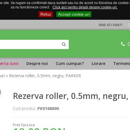
 site. Va rugam sa confirmati daca sunteti sau nu de acord cu folosirea de cookie-uri
sa nu functioneze corect.
Click aici pentru detalii despre cookie-uri.
Refuz
Accept cookie-uri
BINE ATI VENIT!
erta lunii
Despre noi
Cum cumpar?
Livrare
Termeni 
uri
» Rezerva roller, 0.5mm, negru, PARKER
Rezerva roller, 0.5mm, negru
Cod produs:
PK0168600
Pret fara tva