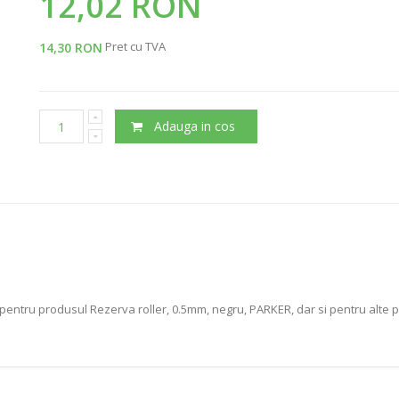
12,02 RON
Pret cu TVA
14,30 RON
Adauga in cos
entru produsul Rezerva roller, 0.5mm, negru, PARKER, dar si pentru alte pro