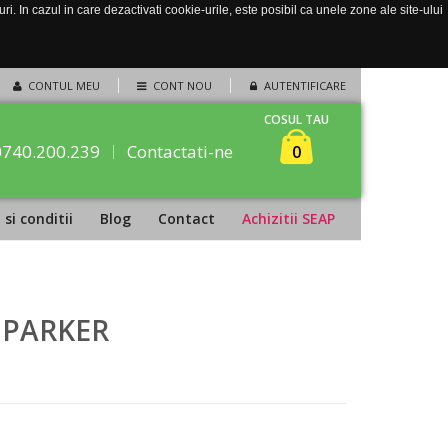
. In cazul in care dezactivati cookie-urile, este posibil ca unele zone ale site-ului
CONTUL MEU
CONT NOU
AUTENTIFICARE
COSUL TAU
0740.200.239
Contactati-ne
0
si conditii
Blog
Contact
Achizitii SEAP
, PARKER