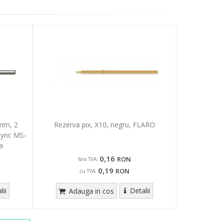
mm, 2
Rezerva pix, X10, negru, FLARO
sync MS-
a
0,16
RON
fara TVA:
0,19
RON
cu TVA:
lii
Detalii
Adauga in cos