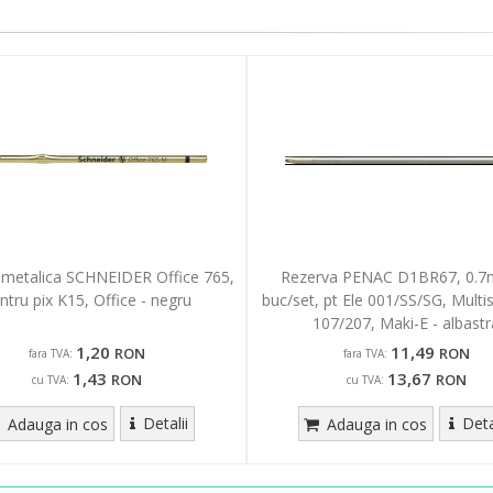
 metalica SCHNEIDER Office 765,
Rezerva PENAC D1BR67, 0.7
ntru pix K15, Office - negru
buc/set, pt Ele 001/SS/SG, Multi
107/207, Maki-E - albastr
1,20
11,49
RON
RON
fara TVA:
fara TVA:
1,43
13,67
RON
RON
cu TVA:
cu TVA:
Detalii
Deta
Adauga in cos
Adauga in cos