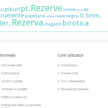
Rezerve
pt.
pixuri
si
online
de
scris
trumente
0.5mm,
papetarie
negru,
online
PARKER
Rezerva
ler,
birotica
magazin
nformatii
Cont utilizator
Informatii utile
Contul meu
Cum cumpar
Creare cont
Livrare si plata
Cos cumparaturi
Termeni si conditii
Recuperare parola
Politica cookie-uri
Prelucrare date cu caracter