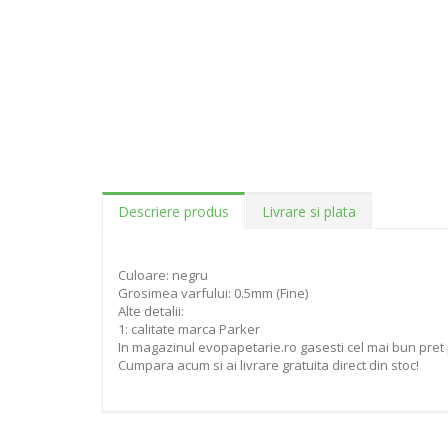
Descriere produs
Livrare si plata
Culoare: negru
Grosimea varfului: 0.5mm (Fine)
Alte detalii:
1: calitate marca Parker
In magazinul evopapetarie.ro gasesti cel mai bun pret p
Cumpara acum si ai livrare gratuita direct din stoc!