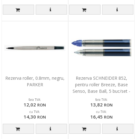
Rezerva roller, 0.8mm, negru,
Rezerva SCHNEIDER 852,
PARKER
pentru roller Breeze, Base
Senso, Base Ball, 5 buc/set -
albastru
fara TVA:
fara TVA:
12,02
13,82
RON
RON
cu TVA:
cu TVA:
14,30
16,45
RON
RON