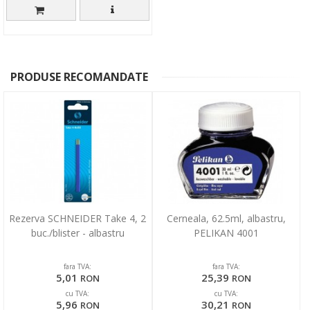
PRODUSE RECOMANDATE
Rezerva SCHNEIDER Take 4, 2
Cerneala, 62.5ml, albastru,
buc./blister - albastru
PELIKAN 4001
fara TVA:
fara TVA:
5,01
25,39
RON
RON
cu TVA:
cu TVA:
5,96
30,21
RON
RON