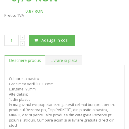
0,87 RON
Pret cu TVA
Adauga in cos
Descriere produs
Livrare si plata
Culoare: albastru
Grosimea varfului: 0.8mm
Lungime: 98mm
Alte detalii:
1: din plastic
In magazinul evopapetarie.ro gasesti cel mai bun pret pentru
produsul Rezerva pix, ``tip PARKER``, din plastic, albastru,
MIKRO, dar si pentru alte produse din categoria Rezerve pt.
pixuri si stilouri. Cumpara acum si ai livrare gratuita direct din
stoc!