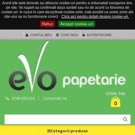
Acest site web doreste sa utilizeze cookie-uri pentru a imbunatati navigarea dvs.
pe site. Va rugam sa confirmati daca sunteti sau nu de acord cu folosirea de
cookie-uri. In cazul in care dezactivati cookie-urile, este posibil ca unele zone ale
site-ului sa nu functioneze corect.
Click aici pentru detalii despre cookie-uri.
Refuz
Accept cookie-uri
CONTUL MEU
CONT NOU
AUTENTIFICARE
COSUL TAU
0740.200.239
Contactati-ne
0
Categorii produse