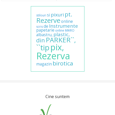
pt.
pixuri
si
stilouri
Rezerve
online
Instrumente
de
scris
papetarie
online
MIKRO
plastic,
albastru,
PARKER``,
din
pix,
``tip
Rezerva
birotica
magazin
Cine suntem