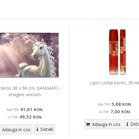
Lipici Lichid Kores, 30 m
birou 38 x 58 cm, KANGARO -
imagine unicorn
5,88
RON
fara TVA:
41,61
RON
fara TVA:
7,00
RON
cu TVA:
49,52
RON
cu TVA:
Deta
Adauga in cos
Detalii
Adauga in cos