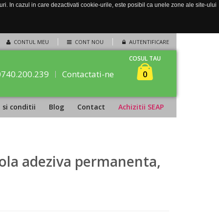
. In cazul in care dezactivati cookie-urile, este posibil ca unele zone ale site-ului
CONTUL MEU
CONT NOU
AUTENTIFICARE
COSUL TAU
0740.200.239
Contactati-ne
0
si conditii
Blog
Contact
Achizitii SEAP
rola adeziva permanenta,