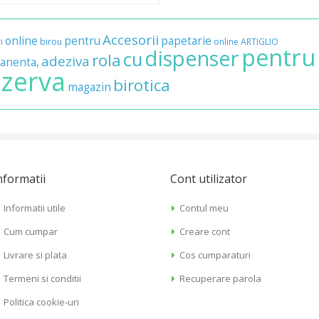
Accesorii
online
pentru
papetarie
i
birou
online
ARTIGLIO
pentru
dispenser
cu
rola
adeziva
anenta,
zerva
birotica
magazin
nformatii
Cont utilizator
Informatii utile
Contul meu
Cum cumpar
Creare cont
Livrare si plata
Cos cumparaturi
Termeni si conditii
Recuperare parola
Politica cookie-uri