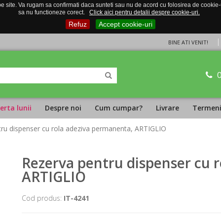
 site. Va rugam sa confirmati daca sunteti sau nu de acord cu folosirea de cookie-uri
sa nu functioneze corect.
Click aici pentru detalii despre cookie-uri.
Refuz
Accept cookie-uri
BINE ATI VENIT!
erta lunii
Despre noi
Cum cumpar?
Livrare
Termeni 
tru dispenser cu rola adeziva permanenta, ARTIGLIO
Rezerva pentru dispenser cu 
ARTIGLIO
Cod produs:
IT-4241