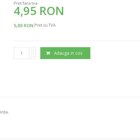
Pret fara tva
4,95 RON
Pret cu TVA
5,89 RON
Adauga in cos
enta.