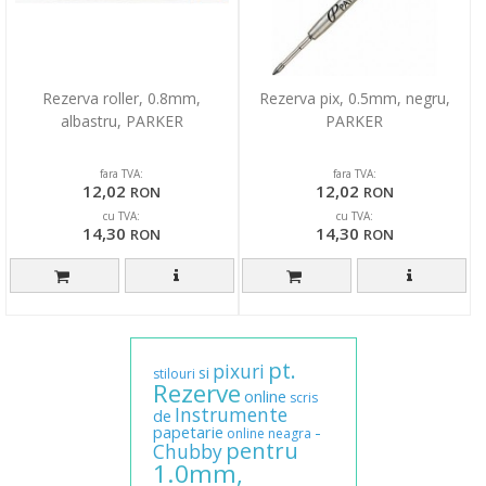
Rezerva roller, 0.8mm,
Rezerva pix, 0.5mm, negru,
albastru, PARKER
PARKER
fara TVA:
fara TVA:
12,02
12,02
RON
RON
cu TVA:
cu TVA:
14,30
14,30
RON
RON
pt.
pixuri
si
stilouri
Rezerve
online
scris
Instrumente
de
papetarie
-
online
neagra
pentru
Chubby
1.0mm,