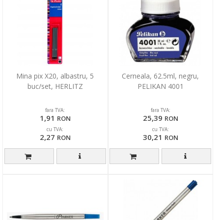
Mina pix X20, albastru, 5
Cerneala, 62.5ml, negru,
buc/set, HERLITZ
PELIKAN 4001
fara TVA:
fara TVA:
1,91
25,39
RON
RON
cu TVA:
cu TVA:
2,27
30,21
RON
RON