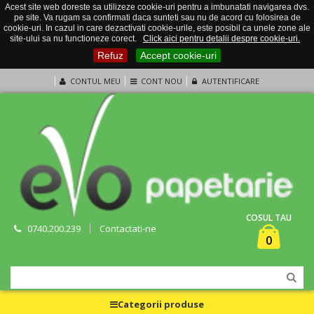
Acest site web doreste sa utilizeze cookie-uri pentru a imbunatati navigarea dvs.
pe site. Va rugam sa confirmati daca sunteti sau nu de acord cu folosirea de
cookie-uri. In cazul in care dezactivati cookie-urile, este posibil ca unele zone ale
site-ului sa nu functioneze corect.
Click aici pentru detalii despre cookie-uri.
Refuz
Accept cookie-uri
CONTUL MEU
CONT NOU
AUTENTIFICARE
COSUL TAU
0740.200.239
Contactati-ne
0
Categorii produse