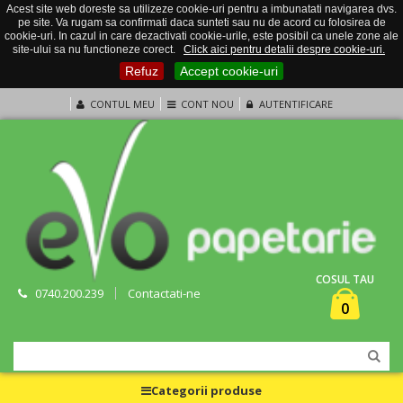
Acest site web doreste sa utilizeze cookie-uri pentru a imbunatati navigarea dvs.
pe site. Va rugam sa confirmati daca sunteti sau nu de acord cu folosirea de
cookie-uri. In cazul in care dezactivati cookie-urile, este posibil ca unele zone ale
site-ului sa nu functioneze corect.
Click aici pentru detalii despre cookie-uri.
Refuz
Accept cookie-uri
CONTUL MEU
CONT NOU
AUTENTIFICARE
COSUL TAU
0740.200.239
Contactati-ne
0
Categorii produse