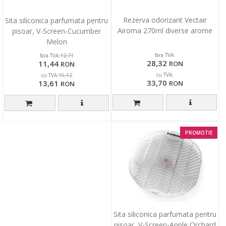
Rezerva odorizant Vectair
Sita siliconica parfumata pentru
Airoma 270ml diverse arome
pisoar, V-Screen-Cucumber
Melon
fara TVA:
fara TVA:
12,71
28,32
11,44
RON
RON
cu TVA:
cu TVA:
15,12
33,70
13,61
RON
RON
PROMOTIE
Sita siliconica parfumata pentru
pisoar, V-Screen-Apple Orchard