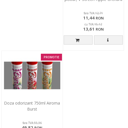
fara TVA:
12,71
11,44
RON
cu TVA:
15,12
13,61
RON
PROMOTIE
Doza odorizant 750ml Airoma
Burst
fara TVA:
55,36
49,82
RON