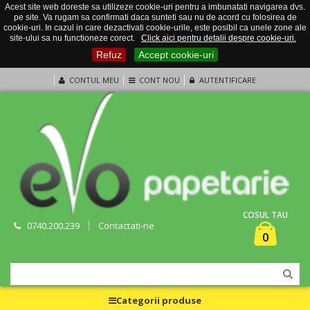
Acest site web doreste sa utilizeze cookie-uri pentru a imbunatati navigarea dvs.
pe site. Va rugam sa confirmati daca sunteti sau nu de acord cu folosirea de
cookie-uri. In cazul in care dezactivati cookie-urile, este posibil ca unele zone ale
site-ului sa nu functioneze corect.
Click aici pentru detalii despre cookie-uri.
Refuz
Accept cookie-uri
CONTUL MEU
CONT NOU
AUTENTIFICARE
COSUL TAU
0740.200.239
Contactati-ne
0
Categorii produse