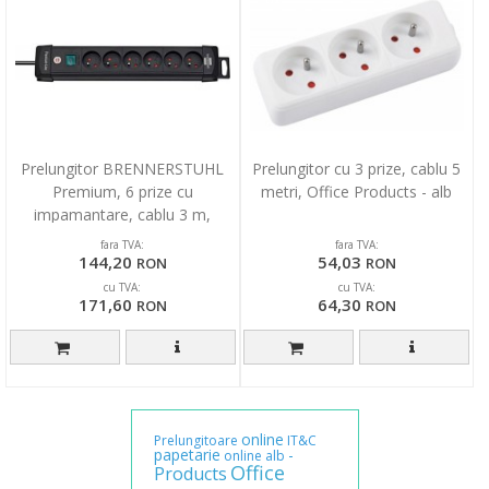
Prelungitor BRENNERSTUHL
Prelungitor cu 3 prize, cablu 5
Premium, 6 prize cu
metri, Office Products - alb
impamantare, cablu 3 m,
intrerupator - negru
fara TVA:
fara TVA:
144,20
54,03
RON
RON
cu TVA:
cu TVA:
171,60
64,30
RON
RON
online
Prelungitoare
IT&C
papetarie
-
online
alb
Office
Products