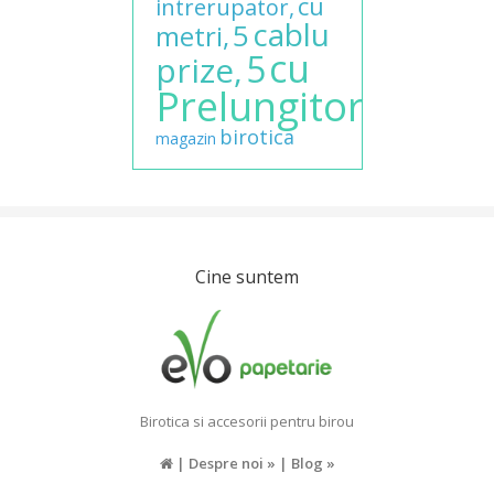
cu
intrerupator,
cablu
5
metri,
cu
5
prize,
Prelungitor
birotica
magazin
Cine suntem
Birotica si accesorii pentru birou
|
Despre noi »
|
Blog »