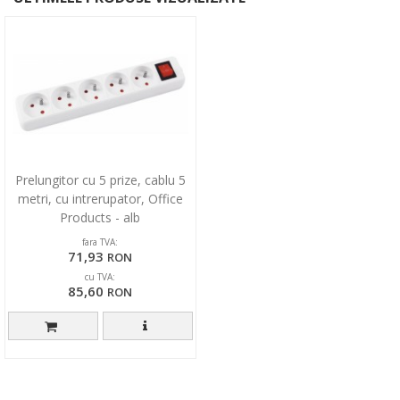
Prelungitor cu 5 prize, cablu 5
metri, cu intrerupator, Office
Products - alb
fara TVA:
71,93
RON
cu TVA:
85,60
RON