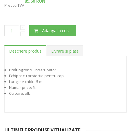
85,60 RON
Pret cu TVA
Adauga in cos
Descriere produs
Livrare si plata
Prelungitor cu intrerupator.
Echipat cu protectie pentru copii.
Lungime cablu: 5 m.
Numar prize: 5.
Culoare: alb.
ULTIMELE PRODUSE VIZUALIZATE