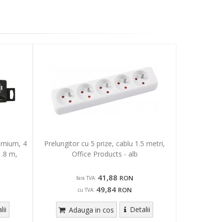
emium, 4
Prelungitor cu 5 prize, cablu 1.5 metri,
1.8 m,
Office Products - alb
41,88
RON
fara TVA:
49,84
RON
cu TVA:
lii
Detalii
Adauga in cos