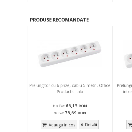
PRODUSE RECOMANDATE
Prelungitor cu 6 prize, cablu 5 metri, Office
Prelungi
Products - alb
intr
66,13
RON
fara TVA:
78,69
RON
cu TVA:
Detalii
Adauga in cos