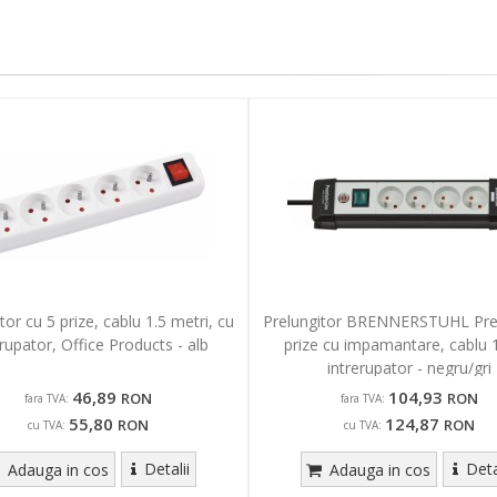
tor cu 5 prize, cablu 1.5 metri, cu
Prelungitor BRENNERSTUHL Pr
erupator, Office Products - alb
prize cu impamantare, cablu 
intrerupator - negru/gri
46,89
104,93
RON
RON
fara TVA:
fara TVA:
55,80
124,87
RON
RON
cu TVA:
cu TVA:
Detalii
Deta
Adauga in cos
Adauga in cos