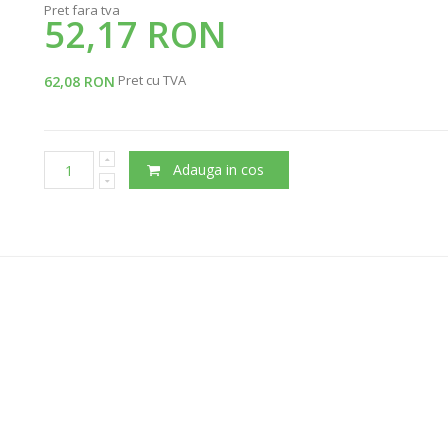
Pret fara tva
52,17 RON
Pret cu TVA
62,08 RON
Adauga in cos