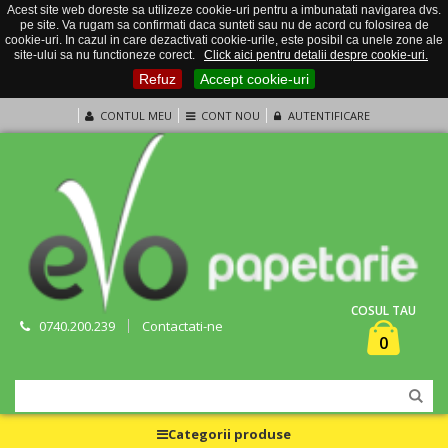
Acest site web doreste sa utilizeze cookie-uri pentru a imbunatati navigarea dvs.
pe site. Va rugam sa confirmati daca sunteti sau nu de acord cu folosirea de
cookie-uri. In cazul in care dezactivati cookie-urile, este posibil ca unele zone ale
site-ului sa nu functioneze corect.
Click aici pentru detalii despre cookie-uri.
Refuz
Accept cookie-uri
CONTUL MEU
CONT NOU
AUTENTIFICARE
COSUL TAU
0740.200.239
Contactati-ne
0
Categorii produse